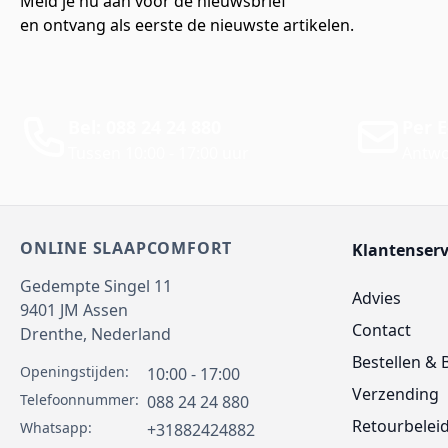
Meld je nu aan voor de nieuwsbrief
en ontvang als eerste de nieuwste artikelen.
Bel: 088 24 24 880
Per E
Tussen 10:00 - 17:00 uur
Antwo
ONLINE SLAAPCOMFORT
Klantenserv
Gedempte Singel 11
Advies
9401 JM
Assen
Contact
Drenthe,
Nederland
Bestellen & 
Openingstijden:
10:00 - 17:00
Verzending
Telefoonnummer:
088 24 24 880
Retourbelei
Whatsapp:
+31882424882