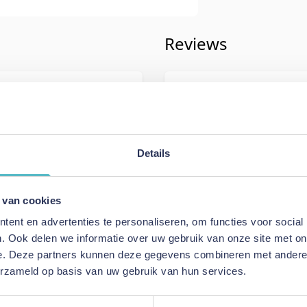
Reviews
iving
Schrijf uw eigen rev
004
U plaatst een review over:
Innova
Neah 140 Sofa Bed with Slim Arm
Details
Uw naam
n
Samenvatting
 van cookies
Review
ent en advertenties te personaliseren, om functies voor social
a Bed with Slim Arms
. Ook delen we informatie over uw gebruik van onze site met on
e. Deze partners kunnen deze gegevens combineren met andere i
erzameld op basis van uw gebruik van hun services.
Review versturen