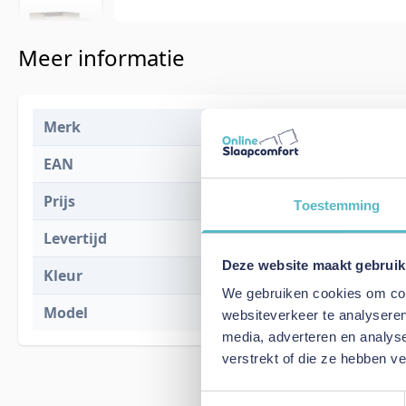
Meer informatie
Merk
Innovation L
EAN
5700111191
Prijs
€ 2.327,00
Toestemming
Levertijd
2 tot 4 weke
Deze website maakt gebruik
Kleur
850
We gebruiken cookies om cont
Model
Neah 140 Sof
websiteverkeer te analyseren
media, adverteren en analys
verstrekt of die ze hebben v
Toestemmingsselectie