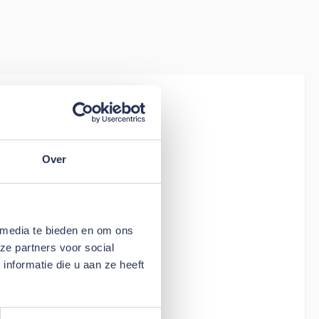
iew
tion Living
s - stof 850
Over
 media te bieden en om ons
ze partners voor social
nformatie die u aan ze heeft