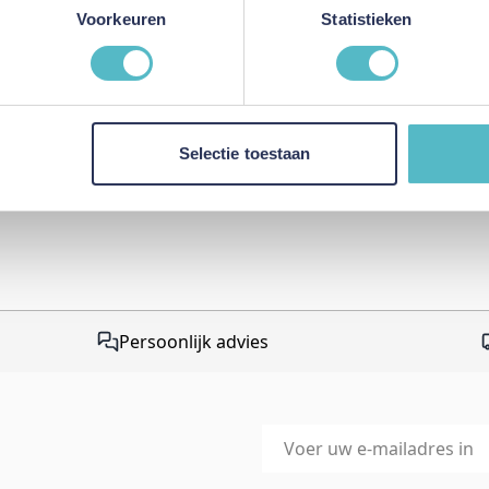
This form is protected by r
Voorkeuren
Statistieken
Google Privacy Policy
and
Te
apply.
Selectie toestaan
Persoonlijk advies
E-mailadres