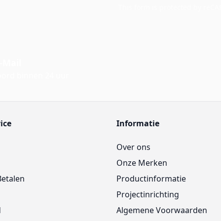
This form is protected by reC
-Mail
ord binnen 24 uur
ice
Informatie
Over ons
Onze Merken
Betalen
Productinformatie
Projectinrichting
d
Algemene Voorwaarden