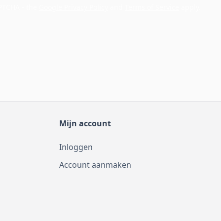
APTCHA - the
Google Privacy Policy
and
Terms of Service
apply.
Mijn account
Inloggen
Account aanmaken