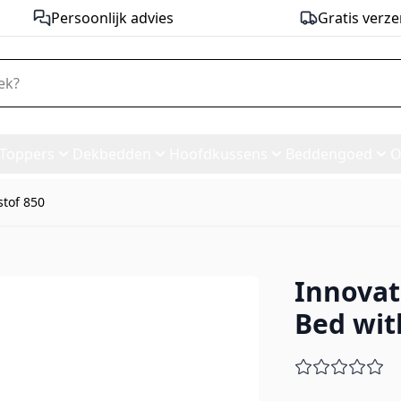
Persoonlijk advies
Gratis verze
Toppers
Dekbedden
Hoofdkussens
Beddengoed
O
stof 850
Innovat
fa Bed with Slim Arms - stof 
Bed wit