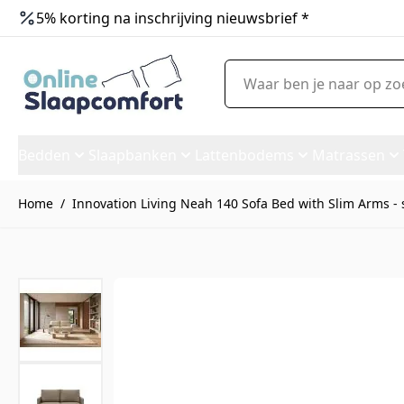
5% korting na inschrijving nieuwsbrief *
Ga naar de inhoud
Waar ben je naar op zoek?
Bedden
Slaapbanken
Lattenbodems
Matrassen
Home
/
Innovation Living Neah 140 Sofa Bed with Slim Arms - 
Innovation Living Neah 140 So