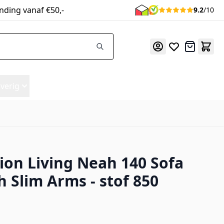
nding vanaf €50,-
9.2
/10
Offerte
verig
ion Living Neah 140 Sofa
850
h Slim Arms - stof 850