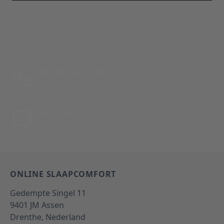
This form is protected by reCAPTCHA - the
Google Privacy
Policy
and
Terms of Service
apply.
Bel: 088 24 24 880
Tussen 10:00 - 17:00 uur
Per E-Mail
Antwoord binnen 24 uur
ONLINE SLAAPCOMFORT
Gedempte Singel 11
9401 JM
Assen
Drenthe,
Nederland