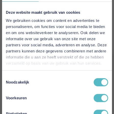
EAN
5700111191004
Deze website maakt gebruik van cookies
We gebruiken cookies om content en advertenties te
Prijs
personaliseren, om functies voor social media te bieden
€ 2.327,00
en om ons websiteverkeer te analyseren. Ook delen we
informatie over uw gebruik van onze site met onze
Levertijd
partners voor social media, adverteren en analyse. Deze
2 tot 4 weken
partners kunnen deze gegevens combineren met andere
informatie die u aan ze heeft verstrekt of die ze hebben
Kleur
verzameld op basis van uw gebruik van hun services.
521 Mixed Dance Grey
Vergeet je 5% korting
Toestemmingsselectie
Model
niet!
Noodzakelijk
Neah 140 Sofa Bed with Slim Arms
Schrijf je in en ontvang direct een kortingscode
E-mail
Reviews
Voorkeuren
Aanmelden
Statistieken