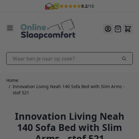
9.2
/10
Ga naar de inhoud
Offerte
Waar ben je naar op zoek?
Home
/
Innovation Living Neah 140 Sofa Bed with Slim Arms -
stof 521
Innovation Living Neah
140 Sofa Bed with Slim
Arms - stof 521