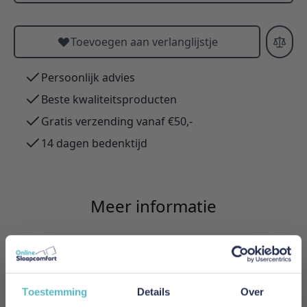
Toevoegen aan verlanglijstje
Persoonlijk advies
Beste kwaliteitsproducten
Gratis verzending vanaf €50,-
14 dagen bedenktijd
Meer informatie
Merk
Innovation Living
Toestemming
Details
Over