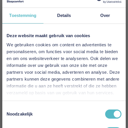
Meer informatie
Toestemming
Details
Over
Merk
Innovation Living
Deze website maakt gebruik van cookies
We gebruiken cookies om content en advertenties te
EAN
personaliseren, om functies voor social media te bieden
5700111063059
en om ons websiteverkeer te analyseren. Ook delen we
informatie over uw gebruik van onze site met onze
Prijs
partners voor social media, adverteren en analyse. Deze
€ 3.094,00
partners kunnen deze gegevens combineren met andere
informatie die u aan ze heeft verstrekt of die ze hebben
Levertijd
verzameld op basis van uw gebruik van hun services.
2 tot 4 weken
Vergeet je 5% korting
Toestemmingsselectie
Kleur
niet!
Noodzakelijk
612 Blida Sand Grey
Schrijf je in en ontvang direct een kortingscode