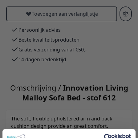
Toevoegen aan verlanglijstje
Persoonlijk advies
Beste kwaliteitsproducten
Gratis verzending vanaf €50,-
14 dagen bedenktijd
Omschrijving /
Innovation Living
Malloy Sofa Bed - stof 612
The soft, flexible upholstered arm and back
cushion design provide an great comfort.