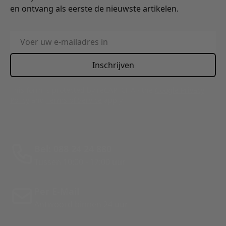
en ontvang als eerste de nieuwste artikelen.
E-mailadres
Inschrijven
This form is protected by reCAPTCHA - the
Google Privacy
Policy
and
Terms of Service
apply.
Bel: 088 24 24 880
Tussen 10:00 - 17:00 uur
Per E-Mail
Antwoord binnen 24 uur