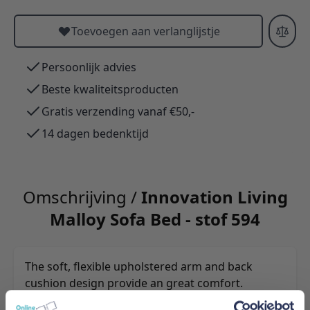
Toevoegen aan verlanglijstje
Persoonlijk advies
Beste kwaliteitsproducten
Gratis verzending vanaf €50,-
14 dagen bedenktijd
Omschrijving /
Innovation Living
Malloy Sofa Bed - stof 594
The soft, flexible upholstered arm and back
cushion design provide an great comfort.