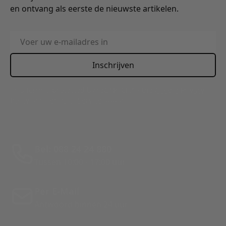
en ontvang als eerste de nieuwste artikelen.
E-mailadres
Inschrijven
This form is protected by reCAPTCHA - the
Google Privacy
Policy
and
Terms of Service
apply.
Bel: 088 24 24 880
Tussen 10:00 - 17:00 uur
Per E-Mail
Antwoord binnen 24 uur