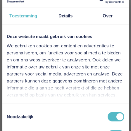
Meer informatie
Toestemming
Details
Over
Merk
Innovation Living
Deze website maakt gebruik van cookies
We gebruiken cookies om content en advertenties te
EAN
personaliseren, om functies voor social media te bieden
5700111063059
en om ons websiteverkeer te analyseren. Ook delen we
informatie over uw gebruik van onze site met onze
Prijs
partners voor social media, adverteren en analyse. Deze
€ 3.094,00
partners kunnen deze gegevens combineren met andere
informatie die u aan ze heeft verstrekt of die ze hebben
Levertijd
verzameld op basis van uw gebruik van hun services.
2 tot 4 weken
Vergeet je 5% korting
Toestemmingsselectie
Kleur
niet!
Noodzakelijk
594 Corduroy Ivory
Schrijf je in en ontvang direct een kortingscode