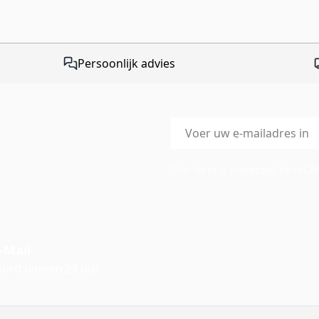
Persoonlijk advies
E-mailadres
This form is protected by reC
-Mail
ord binnen 24 uur