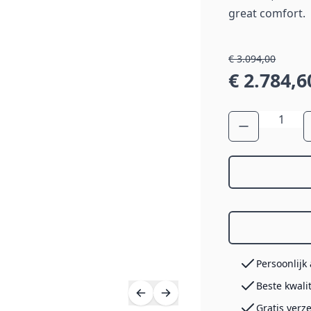
great comfort.
€ 3.094,00
€ 2.784,6
Aantal
Persoonlijk
Beste kwali
Gratis verz