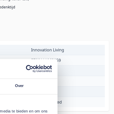
edenktijd
Innovation Living
5700111063059
€ 3.094,00
2 tot 4 weken
Over
320
Malloy Sofa Bed
 media te bieden en om ons