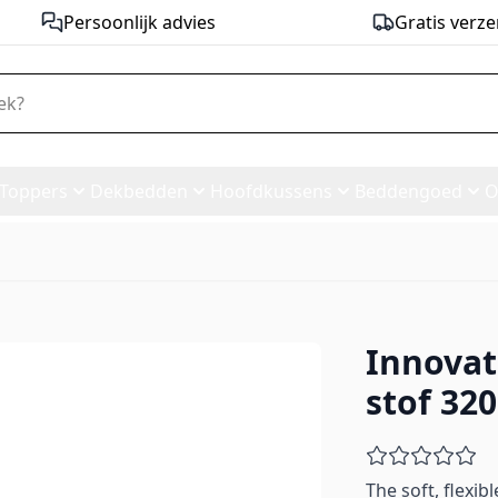
Persoonlijk advies
Gratis verze
Toppers
Dekbedden
Hoofdkussens
Beddengoed
O
Innovat
Bed - stof 320
stof 320
The soft, flexi