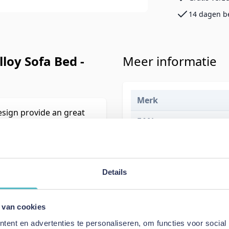
14 dagen b
loy Sofa Bed -
Meer informatie
Merk
esign provide an great
EAN
Prijs
Levertijd
Details
Kleur
Model
 van cookies
ent en advertenties te personaliseren, om functies voor social