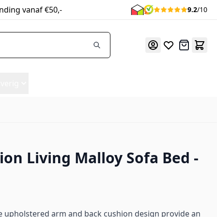
nding vanaf €50,-
9.2
/10
Offerte
verig
ion Living Malloy Sofa Bed -
ble upholstered arm and back cushion design provide an