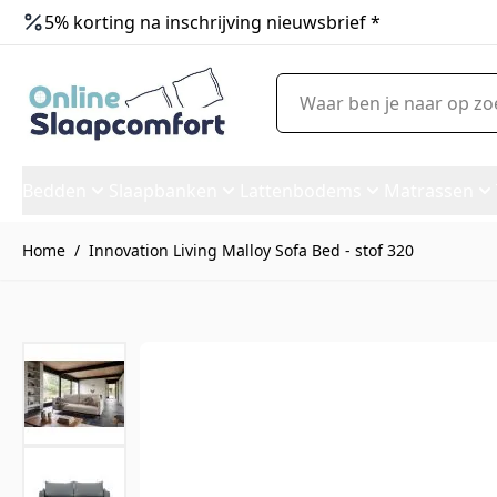
5% korting na inschrijving nieuwsbrief *
Ga naar de inhoud
Waar ben je naar op zoek?
Bedden
Slaapbanken
Lattenbodems
Matrassen
Home
/
Innovation Living Malloy Sofa Bed - stof 320
Innovation Living Malloy Sofa 