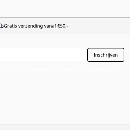
Gratis verzending vanaf €50,-
Inschrijven
APTCHA - the
Google Privacy Policy
and
Terms of Service
apply.