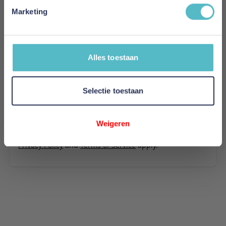
stof 565
Marketing
Uw naam
Samenvatting
Alles toestaan
Review
Selectie toestaan
Review versturen
Weigeren
This form is protected by reCAPTCHA - the
Google
Privacy Policy
and
Terms of Service
apply.