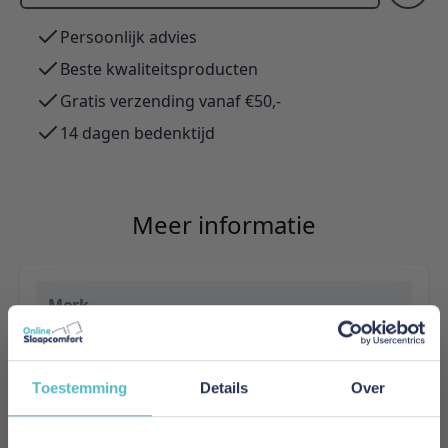
Persoonlijk advies
Beste kwaliteitsproducten
Gratis verzending vanaf €50,-
14 dagen bedenktijd
Meer informatie
Merk
Innovation Living
EAN
Toestemming
Details
Over
5700111110883