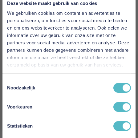
Prijs
Deze website maakt gebruik van cookies
€ 647,00
We gebruiken cookies om content en advertenties te
personaliseren, om functies voor social media te bieden
Levertijd
en om ons websiteverkeer te analyseren. Ook delen we
2 tot 4 weken
informatie over uw gebruik van onze site met onze
partners voor social media, adverteren en analyse. Deze
Kleur
partners kunnen deze gegevens combineren met andere
565 Twist Granite
informatie die u aan ze heeft verstrekt of die ze hebben
verzameld op basis van uw gebruik van hun services.
Model
Vergeet je 5% korting
Malloy Ottoman
Toestemmingsselectie
niet!
Noodzakelijk
Reviews
Schrijf je in en ontvang direct een kortingscode
E-mail
Voorkeuren
Aanmelden
Schrijf uw eigen review
Statistieken
U plaatst een review over:
Innovation Living Malloy Ottoman -