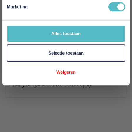
stof 536
Marketing
Uw naam
Samenvatting
Alles toestaan
Review
Selectie toestaan
Review versturen
Weigeren
This form is protected by reCAPTCHA - the
Google
Privacy Policy
and
Terms of Service
apply.