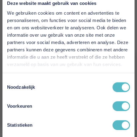
Prijs
Deze website maakt gebruik van cookies
€ 647,00
We gebruiken cookies om content en advertenties te
personaliseren, om functies voor social media te bieden
Levertijd
en om ons websiteverkeer te analyseren. Ook delen we
2 tot 4 weken
informatie over uw gebruik van onze site met onze
partners voor social media, adverteren en analyse. Deze
Kleur
partners kunnen deze gegevens combineren met andere
536 Bouclé Ochre
informatie die u aan ze heeft verstrekt of die ze hebben
verzameld op basis van uw gebruik van hun services.
Model
Vergeet je 5% korting
Malloy Ottoman
Toestemmingsselectie
niet!
Noodzakelijk
Reviews
Schrijf je in en ontvang direct een kortingscode
E-mail
Voorkeuren
Aanmelden
Schrijf uw eigen review
Statistieken
U plaatst een review over:
Innovation Living Malloy Ottoman -