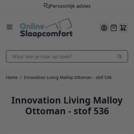
Persoonlijk advies
9.2
/10
Ga naar de inhoud
Offerte
Waar ben je naar op zoek?
Home
/
Innovation Living Malloy Ottoman - stof 536
Innovation Living Malloy
Ottoman - stof 536