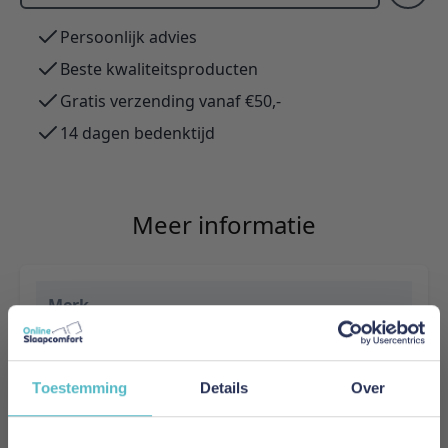
Persoonlijk advies
Beste kwaliteitsproducten
Gratis verzending vanaf €50,-
14 dagen bedenktijd
Meer informatie
Merk
Innovation Living
EAN
Toestemming
Details
Over
5700111110883