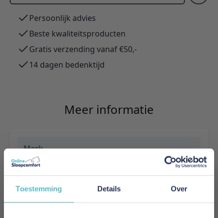
Persoonlijk advies
Beste kwaliteitsproducten
Gratis verzending vanaf €50,-
14 dagen bedenktijd
Meer informatie
Merk
Innovation Living
EAN
Toestemming
Details
Over
5700111110883