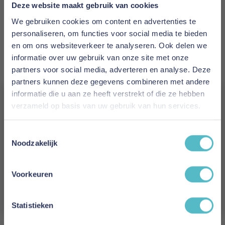
Prijs
Deze website maakt gebruik van cookies
€ 647,00
We gebruiken cookies om content en advertenties te
personaliseren, om functies voor social media te bieden
Levertijd
en om ons websiteverkeer te analyseren. Ook delen we
2 tot 4 weken
informatie over uw gebruik van onze site met onze
partners voor social media, adverteren en analyse. Deze
Kleur
partners kunnen deze gegevens combineren met andere
525 Mixed Dance Light Blue
informatie die u aan ze heeft verstrekt of die ze hebben
verzameld op basis van uw gebruik van hun services.
Model
Vergeet je 5% korting
Malloy Ottoman
Toestemmingsselectie
niet!
Noodzakelijk
Reviews
Schrijf je in en ontvang direct een kortingscode
E-mail
Voorkeuren
Aanmelden
Schrijf uw eigen review
Statistieken
U plaatst een review over:
Innovation Living Malloy Ottoman -