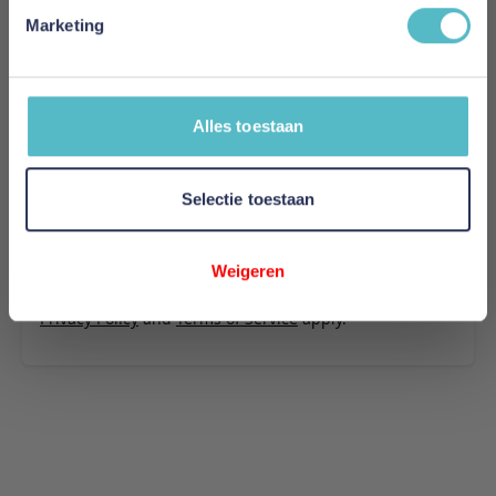
stof 525
Marketing
Uw naam
Samenvatting
Alles toestaan
Review
Selectie toestaan
Review versturen
Weigeren
This form is protected by reCAPTCHA - the
Google
Privacy Policy
and
Terms of Service
apply.