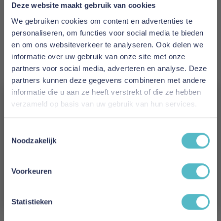
Prijs
Deze website maakt gebruik van cookies
€ 647,00
We gebruiken cookies om content en advertenties te
personaliseren, om functies voor social media te bieden
Levertijd
en om ons websiteverkeer te analyseren. Ook delen we
2 tot 4 weken
informatie over uw gebruik van onze site met onze
partners voor social media, adverteren en analyse. Deze
Kleur
partners kunnen deze gegevens combineren met andere
594 Corduroy Ivory
informatie die u aan ze heeft verstrekt of die ze hebben
verzameld op basis van uw gebruik van hun services.
Model
Vergeet je 5% korting
Malloy Ottoman
Toestemmingsselectie
niet!
Noodzakelijk
Reviews
Schrijf je in en ontvang direct een kortingscode
E-mail
Voorkeuren
Aanmelden
Schrijf uw eigen review
Statistieken
U plaatst een review over:
Innovation Living Malloy Ottoman -