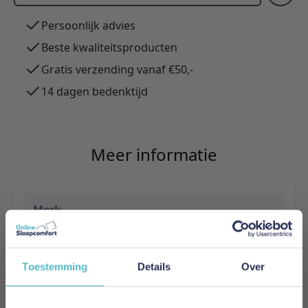
Persoonlijk advies
Beste kwaliteitsproducten
Gratis verzending vanaf €50,-
14 dagen bedenktijd
Meer informatie
Merk
Innovation Living
EAN
Toestemming
Details
Over
5700111110883