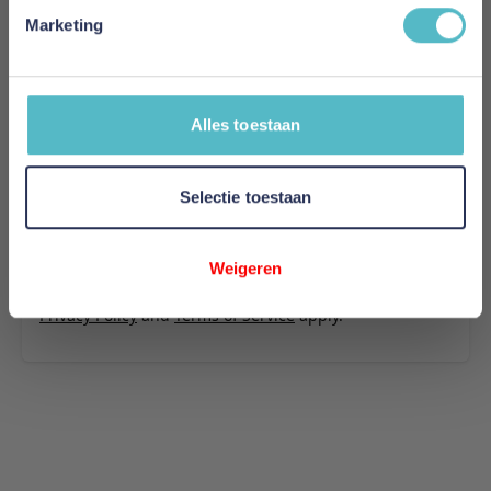
stof 594
Marketing
Uw naam
Samenvatting
Alles toestaan
Review
Selectie toestaan
Review versturen
Weigeren
This form is protected by reCAPTCHA - the
Google
Privacy Policy
and
Terms of Service
apply.