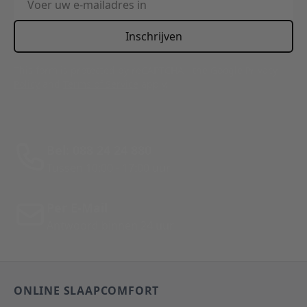
Inschrijven
This form is protected by reCAPTCHA - the
Google Privacy
Policy
and
Terms of Service
apply.
Bel: 088 24 24 880
Tussen 10:00 - 17:00 uur
Per E-Mail
Antwoord binnen 24 uur
ONLINE SLAAPCOMFORT