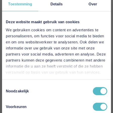
Toestemming
Details
Over
EAN
5700111280470
Deze website maakt gebruik van cookies
Prijs
We gebruiken cookies om content en advertenties te
personaliseren, om functies voor social media te bieden
€ 1.988,00
en om ons websiteverkeer te analyseren. Ook delen we
informatie over uw gebruik van onze site met onze
Levertijd
partners voor social media, adverteren en analyse. Deze
6 tot 8 weken
partners kunnen deze gegevens combineren met andere
informatie die u aan ze heeft verstrekt of die ze hebben
Kleur
verzameld op basis van uw gebruik van hun services.
282 Avella Warm Grey
Vergeet je 5% korting
Toestemmingsselectie
Model
niet!
Noodzakelijk
Lomira Sofa Bed Sharp Plus Cover Soft Spring
(Only Back Frame Cover)
Schrijf je in en ontvang direct een kortingscode
E-mail
Voorkeuren