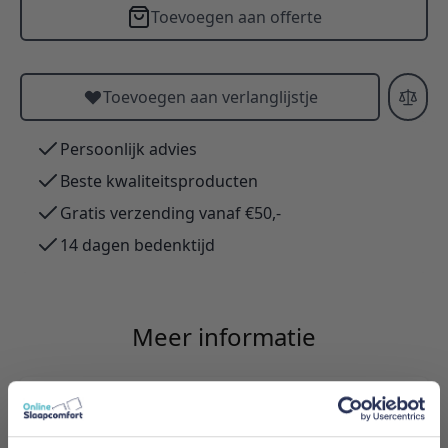
Toevoegen aan offerte
Toevoegen aan verlanglijstje
Persoonlijk advies
Beste kwaliteitsproducten
Gratis verzending vanaf €50,-
14 dagen bedenktijd
Meer informatie
Merk
Innovation Living