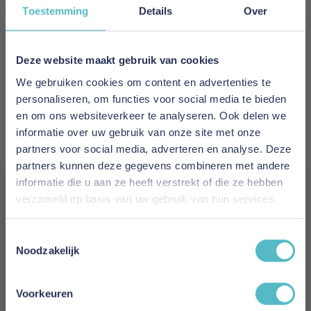
Toestemming
Details
Over
EAN
5700111280869
Deze website maakt gebruik van cookies
Prijs
We gebruiken cookies om content en advertenties te
personaliseren, om functies voor social media te bieden
€ 1.988,00
en om ons websiteverkeer te analyseren. Ook delen we
informatie over uw gebruik van onze site met onze
Levertijd
partners voor social media, adverteren en analyse. Deze
2 tot 4 weken
partners kunnen deze gegevens combineren met andere
informatie die u aan ze heeft verstrekt of die ze hebben
Kleur
verzameld op basis van uw gebruik van hun services.
281 Avella Pine Gren
Vergeet je 5% korting
Toestemmingsselectie
Model
niet!
Noodzakelijk
Lomira Sofa Bed Sharp Plus Cover Soft Spring
(Only Back Frame Cover)
Schrijf je in en ontvang direct een kortingscode
E-mail
Voorkeuren