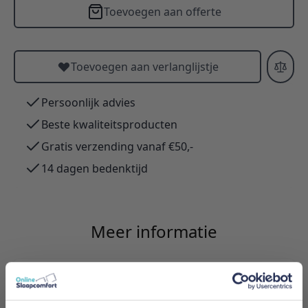
Toevoegen aan offerte
Toevoegen aan verlanglijstje
Persoonlijk advies
Beste kwaliteitsproducten
Gratis verzending vanaf €50,-
14 dagen bedenktijd
Meer informatie
Merk
Innovation Living