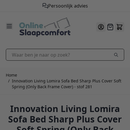
Persoonlijk advies
9.2
/10
Ga naar de inhoud
Offerte
Waar ben je naar op zoek?
Home
/
Innovation Living Lomira Sofa Bed Sharp Plus Cover Soft
Spring (Only Back Frame Cover) - stof 281
Innovation Living Lomira
Sofa Bed Sharp Plus Cover
Soft Spring (Only Back