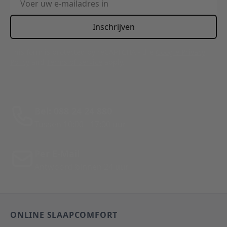
Inschrijven
This form is protected by reCAPTCHA - the
Google Privacy
Policy
and
Terms of Service
apply.
Bel: 088 24 24 880
Tussen 10:00 - 17:00 uur
Per E-Mail
Antwoord binnen 24 uur
ONLINE SLAAPCOMFORT