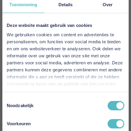
Toestemming
Details
Over
EAN
5700111280906
Deze website maakt gebruik van cookies
Prijs
We gebruiken cookies om content en advertenties te
personaliseren, om functies voor social media te bieden
€ 1.988,00
en om ons websiteverkeer te analyseren. Ook delen we
informatie over uw gebruik van onze site met onze
Levertijd
partners voor social media, adverteren en analyse. Deze
2 tot 4 weken
partners kunnen deze gegevens combineren met andere
informatie die u aan ze heeft verstrekt of die ze hebben
Kleur
verzameld op basis van uw gebruik van hun services.
357 Taura Off White
Vergeet je 5% korting
Toestemmingsselectie
Model
niet!
Noodzakelijk
Lomira Sofa Bed Sharp Plus Cover Soft Spring
(Only Back Frame Cover)
Schrijf je in en ontvang direct een kortingscode
E-mail
Voorkeuren