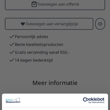
Toevoegen aan offerte
Toevoegen aan verlanglijstje
Persoonlijk advies
Beste kwaliteitsproducten
Gratis verzending vanaf €50,-
14 dagen bedenktijd
Meer informatie
Merk
Innovation Living