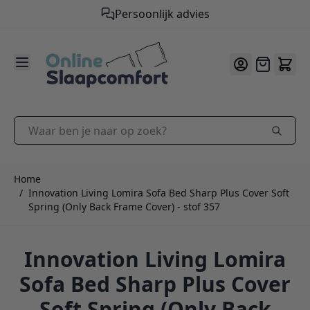
Gratis verzending vanaf €50,-
Persoonlijk advies
9.2
/10
Ga naar de inhoud
Offerte
Waar ben je naar op zoek?
Home
/
Innovation Living Lomira Sofa Bed Sharp Plus Cover Soft
Spring (Only Back Frame Cover) - stof 357
Innovation Living Lomira
Sofa Bed Sharp Plus Cover
Soft Spring (Only Back