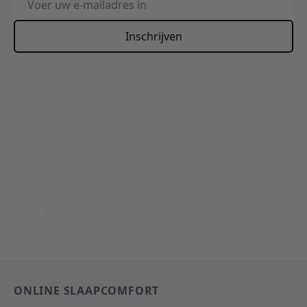
Inschrijven
This form is protected by reCAPTCHA - the
Google Privacy
Policy
and
Terms of Service
apply.
Bel: 088 24 24 880
Tussen 10:00 - 17:00 uur
Per E-Mail
Antwoord binnen 24 uur
ONLINE SLAAPCOMFORT