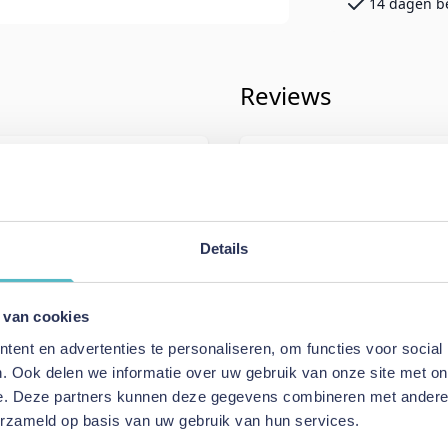
14 dagen b
Reviews
iving
Schrijf uw eigen rev
121
U plaatst een review over:
Innova
Lomira Sofa Bed Nordic Cover Cl
Back Frame Cover) - stof 851
Details
Uw naam
n
 van cookies
Samenvatting
ent en advertenties te personaliseren, om functies voor social
Review
. Ook delen we informatie over uw gebruik van onze site met on
Bed Nordic Cover
e. Deze partners kunnen deze gegevens combineren met andere i
y Back Frame Cover)
erzameld op basis van uw gebruik van hun services.