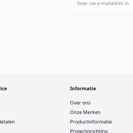
E-mailadres
This form is protected by reC
-Mail
ord binnen 24 uur
ice
Informatie
Over ons
Onze Merken
Betalen
Productinformatie
Projectinrichting