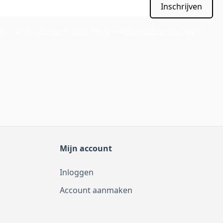
Inschrijven
APTCHA - the
Google Privacy Policy
and
Terms of Service
apply.
Mijn account
Inloggen
Account aanmaken