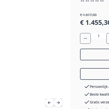
€ 1.617,00
€ 1.455,3
Aantal
Persoonlijk
Beste kwali
Gratis verz