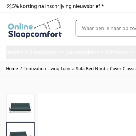
5% korting na inschrijving nieuwsbrief *
Ga naar de inhoud
Waar ben je naar op zoek?
Bedden
Slaapbanken
Lattenbodems
Matrassen
Home
/
Innovation Living Lomira Sofa Bed Nordic Cover Classic
Innovation Living Lomira Sofa