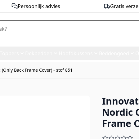
Persoonlijk advies
Gratis verze
Toppers
Dekbedden
Hoofdkussens
Beddengoed
O
 (Only Back Frame Cover) - stof 851
Innovat
 Bed Nordic Cover Classic (Onl
Nordic 
Frame C