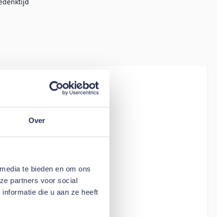
edenktijd
iew
tion Living
assic (Only
Over
 media te bieden en om ons
ze partners voor social
nformatie die u aan ze heeft