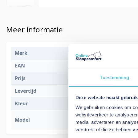
Meer informatie
Merk
Innovation L
EAN
5700111292
Toestemming
Prijs
€ 1.617,00
Levertijd
6 tot 8 weke
Deze website maakt gebruik
Kleur
851
We gebruiken cookies om cont
websiteverkeer te analyseren
Lomira Sofa 
Model
media, adverteren en analys
Classic (Onl
verstrekt of die ze hebben v