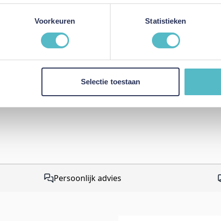
Review versturen
Voorkeuren
Statistieken
This form is protected by r
Google Privacy Policy
and
Te
apply.
Selectie toestaan
Persoonlijk advies