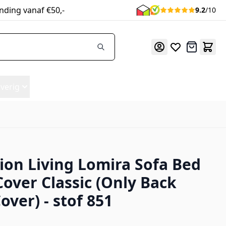
nding vanaf €50,-
9.2
/10
Offerte
verig
ion Living Lomira Sofa Bed
y Back Frame Cover) - stof 851
Cover Classic (Only Back
over) - stof 851