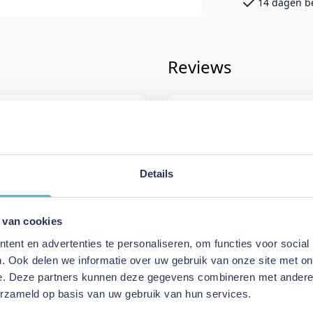
14 dagen b
Reviews
iving
Schrijf uw eigen rev
121
U plaatst een review over:
Innova
Lomira Sofa Bed Nordic Cover Cl
Back Frame Cover) - stof 282
Details
Uw naam
n
 van cookies
Samenvatting
Warm Grey
ent en advertenties te personaliseren, om functies voor social
Review
. Ook delen we informatie over uw gebruik van onze site met on
Bed Nordic Cover
e. Deze partners kunnen deze gegevens combineren met andere i
y Back Frame Cover)
erzameld op basis van uw gebruik van hun services.