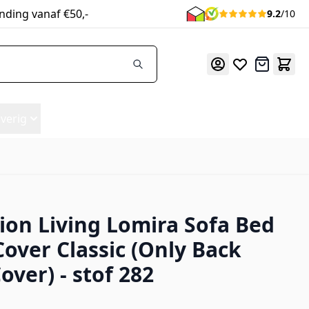
nding vanaf €50,-
9.2
/10
Offerte
verig
ion Living Lomira Sofa Bed
y Back Frame Cover) - stof 282
Cover Classic (Only Back
over) - stof 282