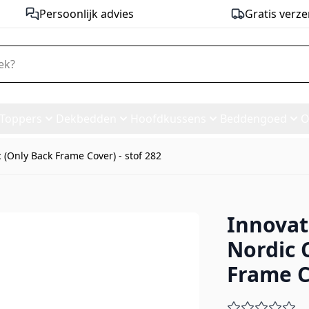
Persoonlijk advies
Gratis verze
Toppers
Dekbedden
Hoofdkussens
Beddengoed
O
 (Only Back Frame Cover) - stof 282
Innovat
 Bed Nordic Cover Classic (Onl
Nordic 
Frame C