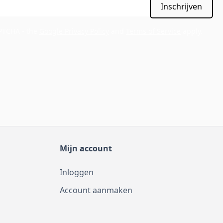
Inschrijven
APTCHA - the
Google Privacy Policy
and
Terms of Service
apply.
Mijn account
Inloggen
Account aanmaken