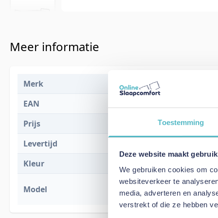
Meer informatie
Merk
Innovation L
EAN
5700111292
Toestemming
Prijs
€ 1.617,00
Levertijd
6 tot 8 weke
Deze website maakt gebruik
Kleur
282 Avella 
We gebruiken cookies om cont
websiteverkeer te analyseren
Lomira Sofa 
Model
media, adverteren en analys
Classic (Onl
verstrekt of die ze hebben v