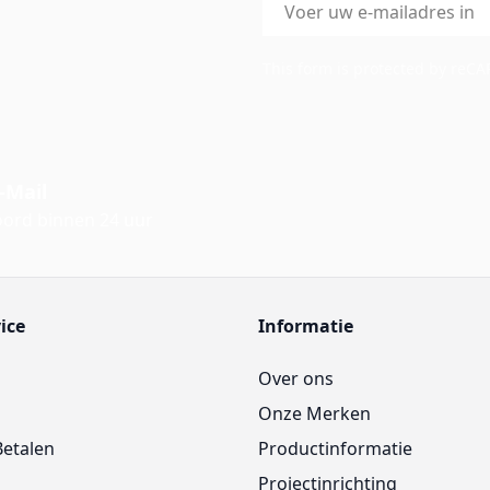
E-mailadres
This form is protected by reC
-Mail
ord binnen 24 uur
ice
Informatie
Over ons
Onze Merken
Betalen
Productinformatie
Projectinrichting