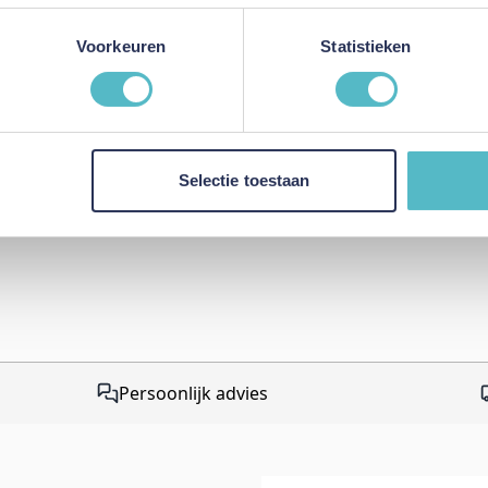
Review versturen
Voorkeuren
Statistieken
This form is protected by r
Google Privacy Policy
and
Te
apply.
Selectie toestaan
Persoonlijk advies