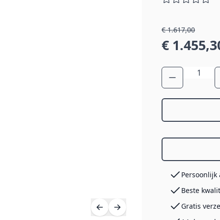
€ 1.617,00
€ 1.455,3
Aantal
Persoonlijk
Beste kwali
Gratis verz