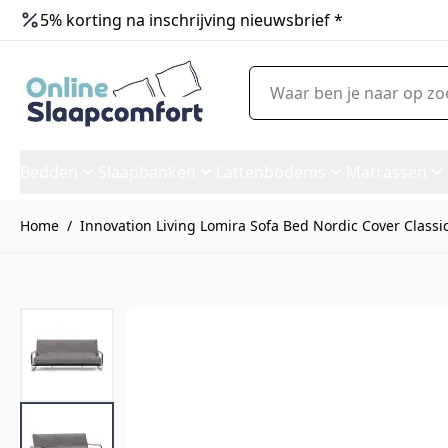
5% korting na inschrijving nieuwsbrief *
Ga naar de inhoud
Waar ben je naar op zoek?
Bedden
Slaapbanken
Lattenbodems
Matrassen
Home
/
Innovation Living Lomira Sofa Bed Nordic Cover Classic
Innovation Living Lomira Sofa