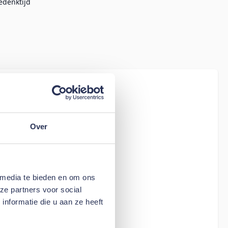
edenktijd
iew
tion Living
assic (Only
Over
 media te bieden en om ons
ze partners voor social
nformatie die u aan ze heeft