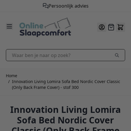
Gratis verzending vanaf €50,-
9.2
/10
Ga naar de inhoud
Offerte
Waar ben je naar op zoek?
Home
/
Innovation Living Lomira Sofa Bed Nordic Cover Classic
(Only Back Frame Cover) - stof 300
Innovation Living Lomira
Sofa Bed Nordic Cover
Classic (Only Back Frame