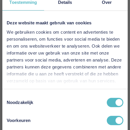
Toestemming
Details
Over
EAN
5700111292121
Deze website maakt gebruik van cookies
We gebruiken cookies om content en advertenties te
Prijs
personaliseren, om functies voor social media te bieden
€ 1.617,00
en om ons websiteverkeer te analyseren. Ook delen we
informatie over uw gebruik van onze site met onze
Levertijd
partners voor social media, adverteren en analyse. Deze
6 tot 8 weken
partners kunnen deze gegevens combineren met andere
informatie die u aan ze heeft verstrekt of die ze hebben
Kleur
verzameld op basis van uw gebruik van hun services.
594 Corduroy Ivory
Vergeet je 5% korting
Toestemmingsselectie
Model
niet!
Noodzakelijk
Lomira Sofa Bed Nordic Cover Classic (Only
Schrijf je in en ontvang direct een kortingscode
Back Frame Cover)
E-mail
Voorkeuren