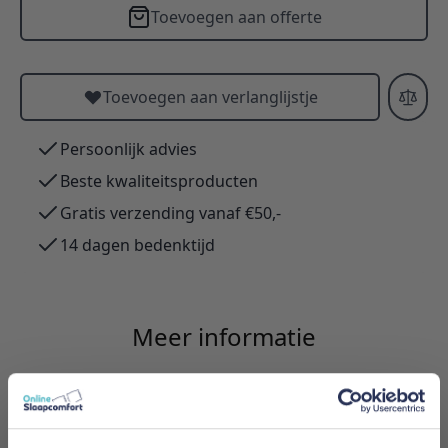
Toevoegen aan offerte
Toevoegen aan verlanglijstje
Persoonlijk advies
Beste kwaliteitsproducten
Gratis verzending vanaf €50,-
14 dagen bedenktijd
Meer informatie
Merk
Innovation Living