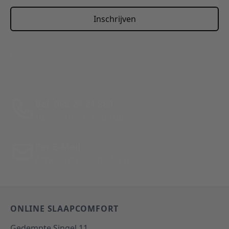
Inschrijven
This form is protected by reCAPTCHA - the
Google Privacy
Policy
and
Terms of Service
apply.
Bel: 088 24 24 880
Tussen 10:00 - 17:00 uur
Per E-Mail
Antwoord binnen 24 uur
ONLINE SLAAPCOMFORT
Gedempte Singel 11