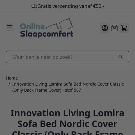
Gratis verzending vanaf €50,-
9.2
/10
Ga naar de inhoud
Offerte
Waar ben je naar op zoek?
Home
/
Innovation Living Lomira Sofa Bed Nordic Cover Classic
(Only Back Frame Cover) - stof 587
Innovation Living Lomira
Sofa Bed Nordic Cover
Classic (Only Back Frame