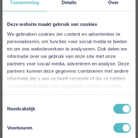
Toestemming
Details
Over
EAN
5700111292121
Deze website maakt gebruik van cookies
We gebruiken cookies om content en advertenties te
Prijs
personaliseren, om functies voor social media te bieden
€ 1.617,00
en om ons websiteverkeer te analyseren. Ook delen we
informatie over uw gebruik van onze site met onze
Levertijd
partners voor social media, adverteren en analyse. Deze
6 tot 8 weken
partners kunnen deze gegevens combineren met andere
informatie die u aan ze heeft verstrekt of die ze hebben
Kleur
verzameld op basis van uw gebruik van hun services.
587 Phobos Mocha
Vergeet je 5% korting
Toestemmingsselectie
Model
niet!
Noodzakelijk
Lomira Sofa Bed Nordic Cover Classic (Only
Schrijf je in en ontvang direct een kortingscode
Back Frame Cover)
E-mail
Voorkeuren