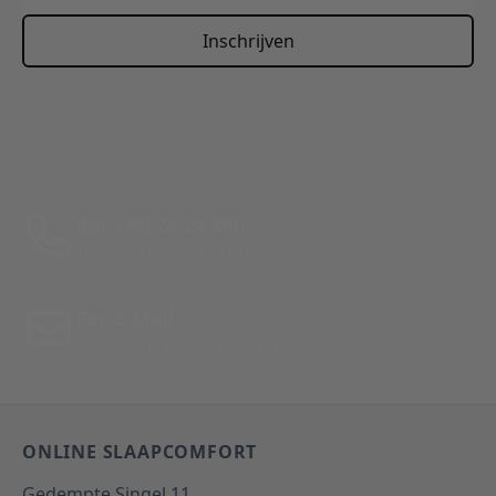
Inschrijven
This form is protected by reCAPTCHA - the
Google Privacy
Policy
and
Terms of Service
apply.
Bel: 088 24 24 880
Tussen 10:00 - 17:00 uur
Per E-Mail
Antwoord binnen 24 uur
ONLINE SLAAPCOMFORT
Gedempte Singel 11