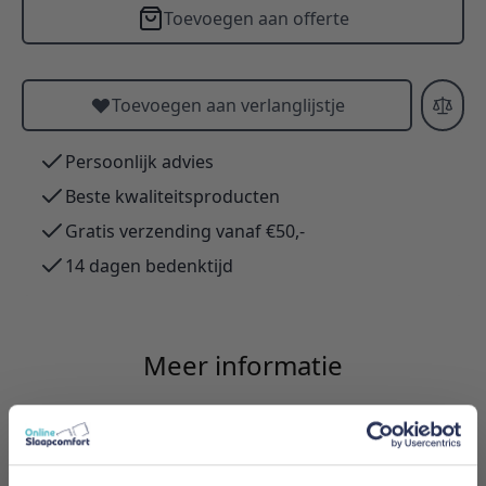
Toevoegen aan offerte
Toevoegen aan verlanglijstje
Persoonlijk advies
Beste kwaliteitsproducten
Gratis verzending vanaf €50,-
14 dagen bedenktijd
Meer informatie
Merk
Innovation Living