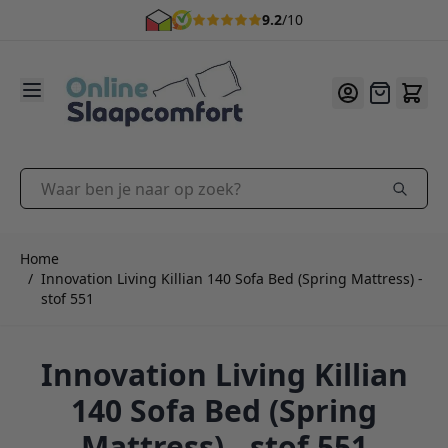
9.2
/10
Ga naar de inhoud
Offerte
Waar ben je naar op zoek?
Home
/
Innovation Living Killian 140 Sofa Bed (Spring Mattress) -
stof 551
Innovation Living Killian
140 Sofa Bed (Spring
Mattress) - stof 551