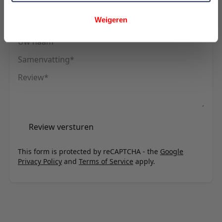
U plaatst een review over:
Innovation Living Killian 140 Sofa Bed
Weigeren
(Spring Mattress) - stof 551
Uw naam
Samenvatting
Review
Review versturen
This form is protected by reCAPTCHA - the
Google
Privacy Policy
and
Terms of Service
apply.