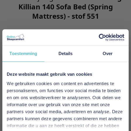
Killian 140 Sofa Bed (Spring
Mattress) - stof 551
Killian features an excellent sitting, louning and
sleeping comfort. The integrated mattress holds
as many as 650 springs per squaure meter and 5
Toestemming
Details
Over
comfort zones to support the individual parts of
your body.
Deze website maakt gebruik van cookies
Meer informatie
We gebruiken cookies om content en advertenties te
personaliseren, om functies voor social media te bieden
en om ons websiteverkeer te analyseren. Ook delen we
Merk
informatie over uw gebruik van onze site met onze
Innovation Living
partners voor social media, adverteren en analyse. Deze
partners kunnen deze gegevens combineren met andere
EAN
informatie die u aan ze heeft verstrekt of die ze hebben
5700110953955