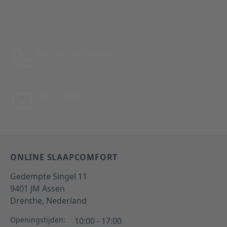
Policy
and
Terms of Service
apply.
Bel: 088 24 24 880
Tussen 10:00 - 17:00 uur
Per E-Mail
Antwoord binnen 24 uur
ONLINE SLAAPCOMFORT
Gedempte Singel 11
9401 JM
Assen
Drenthe,
Nederland
Openingstijden:
10:00 - 17:00