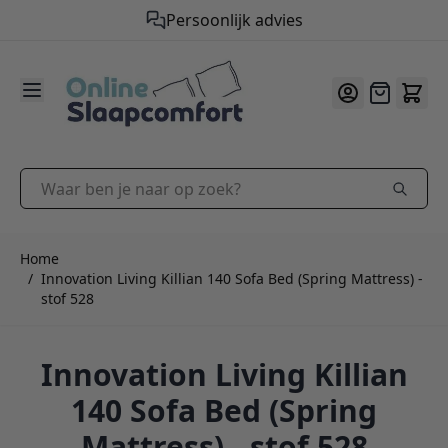
Persoonlijk advies
9.2
/10
Ga naar de inhoud
Offerte
Waar ben je naar op zoek?
Home
/
Innovation Living Killian 140 Sofa Bed (Spring Mattress) -
stof 528
Innovation Living Killian
140 Sofa Bed (Spring
Mattress) - stof 528