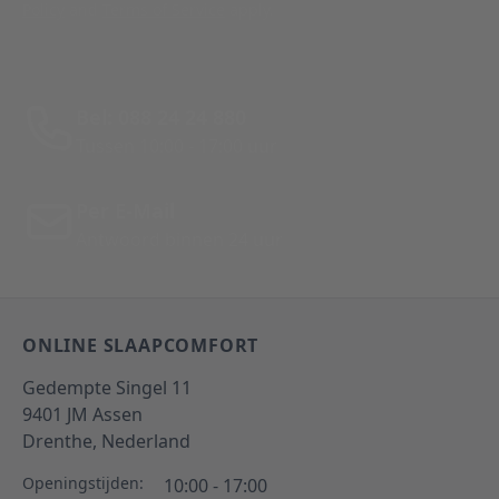
Policy
and
Terms of Service
apply.
Bel: 088 24 24 880
Tussen 10:00 - 17:00 uur
Per E-Mail
Antwoord binnen 24 uur
ONLINE SLAAPCOMFORT
Gedempte Singel 11
9401 JM
Assen
Drenthe,
Nederland
Openingstijden:
10:00 - 17:00