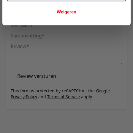
U plaatst een review over:
Innovation Living Killian 140 Sofa Bed
Weigeren
(Spring Mattress) - stof 528
Uw naam
Samenvatting
Review
Review versturen
This form is protected by reCAPTCHA - the
Google
Privacy Policy
and
Terms of Service
apply.