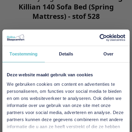
Killian 140 Sofa Bed (Spring
Mattress) - stof 528
Killian features an excellent sitting, louning and
sleeping comfort. The integrated mattress holds
as many as 650 springs per squaure meter and 5
Toestemming
Details
Over
comfort zones to support the individual parts of
your body.
Deze website maakt gebruik van cookies
Meer informatie
We gebruiken cookies om content en advertenties te
personaliseren, om functies voor social media te bieden
en om ons websiteverkeer te analyseren. Ook delen we
Merk
informatie over uw gebruik van onze site met onze
Innovation Living
partners voor social media, adverteren en analyse. Deze
partners kunnen deze gegevens combineren met andere
EAN
informatie die u aan ze heeft verstrekt of die ze hebben
5700110953955