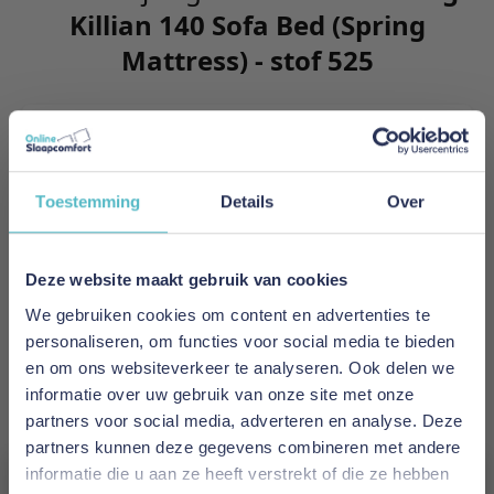
Killian 140 Sofa Bed (Spring
Mattress) - stof 525
Killian features an excellent sitting, louning and
sleeping comfort. The integrated mattress holds
as many as 650 springs per squaure meter and 5
Toestemming
Details
Over
comfort zones to support the individual parts of
your body.
Deze website maakt gebruik van cookies
Meer informatie
We gebruiken cookies om content en advertenties te
personaliseren, om functies voor social media te bieden
en om ons websiteverkeer te analyseren. Ook delen we
Merk
informatie over uw gebruik van onze site met onze
Innovation Living
partners voor social media, adverteren en analyse. Deze
partners kunnen deze gegevens combineren met andere
EAN
informatie die u aan ze heeft verstrekt of die ze hebben
5700110953955