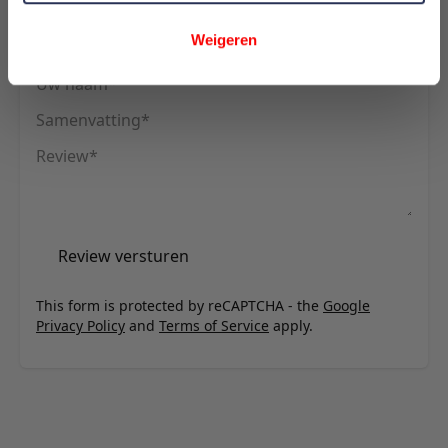
U plaatst een review over:
Innovation Living Killian 140 Sofa Bed
Weigeren
(Spring Mattress) - stof 525
Uw naam
Samenvatting
Review
Review versturen
This form is protected by reCAPTCHA - the
Google
Privacy Policy
and
Terms of Service
apply.