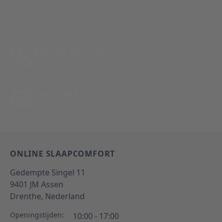
Policy
and
Terms of Service
apply.
Bel: 088 24 24 880
Tussen 10:00 - 17:00 uur
Per E-Mail
Antwoord binnen 24 uur
ONLINE SLAAPCOMFORT
Gedempte Singel 11
9401 JM
Assen
Drenthe,
Nederland
Openingstijden:
10:00 - 17:00