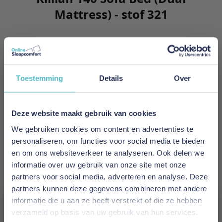
Mattress) - stof 321
Killian is the synonymous of clever engineering
as it folds easily out into the room. Maximizing
the sleeping surface and minimizing the space
Toestemming
Details
Over
occupied by the sofa.
Meer informatie
Deze website maakt gebruik van cookies
We gebruiken cookies om content en advertenties te
personaliseren, om functies voor social media te bieden
Merk
en om ons websiteverkeer te analyseren. Ook delen we
Innovation Living
informatie over uw gebruik van onze site met onze
partners voor social media, adverteren en analyse. Deze
EAN
partners kunnen deze gegevens combineren met andere
5700110953979
informatie die u aan ze heeft verstrekt of die ze hebben
verzameld op basis van uw gebruik van hun services.
Prijs