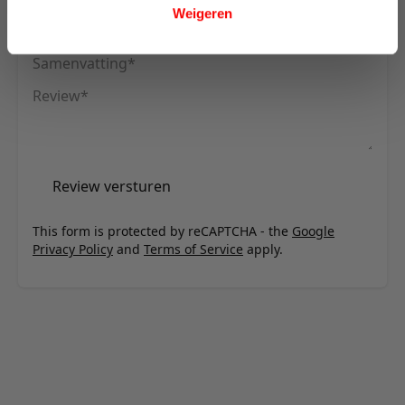
Weigeren
Uw naam
Samenvatting
Review
Review versturen
This form is protected by reCAPTCHA - the
Google
Privacy Policy
and
Terms of Service
apply.