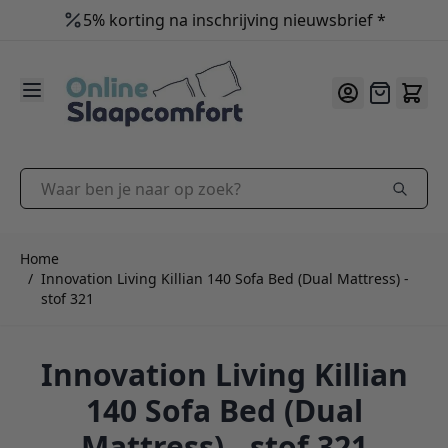
5% korting na inschrijving nieuwsbrief *
9.2
/10
Ga naar de inhoud
Offerte
Waar ben je naar op zoek?
Home
/
Innovation Living Killian 140 Sofa Bed (Dual Mattress) -
stof 321
Innovation Living Killian
140 Sofa Bed (Dual
Mattress) - stof 321