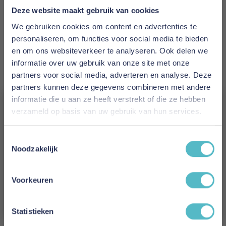
Deze website maakt gebruik van cookies
Prijs
€ 1.720,00
We gebruiken cookies om content en advertenties te
personaliseren, om functies voor social media te bieden
Levertijd
en om ons websiteverkeer te analyseren. Ook delen we
informatie over uw gebruik van onze site met onze
15 weken
partners voor social media, adverteren en analyse. Deze
partners kunnen deze gegevens combineren met andere
Kleur
informatie die u aan ze heeft verstrekt of die ze hebben
853
verzameld op basis van uw gebruik van hun services.
Model
Vergeet je 5% korting
Toestemmingsselectie
Jillis Sofa Bed With Arms
niet!
Noodzakelijk
Reviews
Schrijf je in en ontvang direct een kortingscode
E-mail
Voorkeuren
Aanmelden
Schrijf uw eigen review
Statistieken