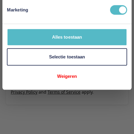
U plaatst een review over:
Innovation Living Jillis Sofa Bed With
Arms - stof 853
Marketing
Uw naam
Samenvatting
Alles toestaan
Review
Selectie toestaan
Review versturen
Weigeren
This form is protected by reCAPTCHA - the
Google
Privacy Policy
and
Terms of Service
apply.