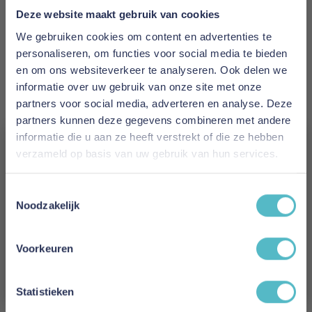
Deze website maakt gebruik van cookies
Prijs
€ 1.720,00
We gebruiken cookies om content en advertenties te
personaliseren, om functies voor social media te bieden
Levertijd
en om ons websiteverkeer te analyseren. Ook delen we
informatie over uw gebruik van onze site met onze
15 weken
partners voor social media, adverteren en analyse. Deze
partners kunnen deze gegevens combineren met andere
Kleur
informatie die u aan ze heeft verstrekt of die ze hebben
528 Mixed Dance Blue
verzameld op basis van uw gebruik van hun services.
Model
Vergeet je 5% korting
Toestemmingsselectie
Jillis Sofa Bed With Arms
niet!
Noodzakelijk
Reviews
Schrijf je in en ontvang direct een kortingscode
E-mail
Voorkeuren
Aanmelden
Schrijf uw eigen review
Statistieken