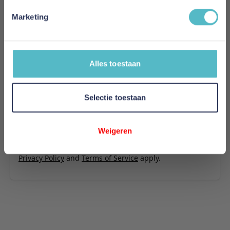
U plaatst een review over:
Innovation Living Jillis Sofa Bed With
Arms - stof 528
Marketing
Uw naam
Samenvatting
Alles toestaan
Review
Selectie toestaan
Review versturen
Weigeren
This form is protected by reCAPTCHA - the
Google
Privacy Policy
and
Terms of Service
apply.