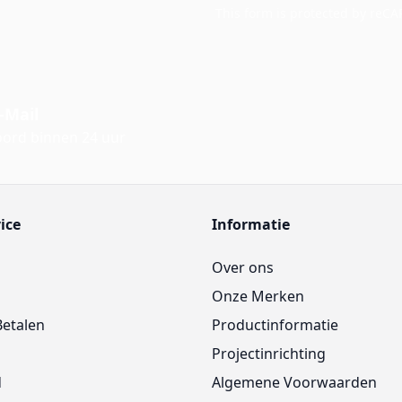
This form is protected by reC
-Mail
ord binnen 24 uur
ice
Informatie
Over ons
Onze Merken
Betalen
Productinformatie
Projectinrichting
d
Algemene Voorwaarden