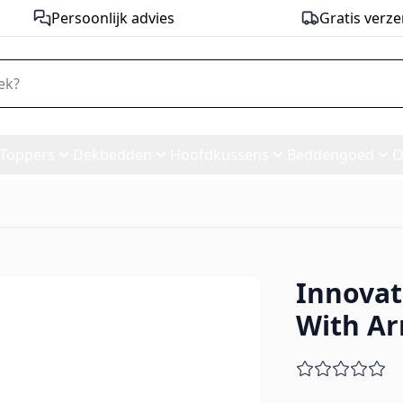
Persoonlijk advies
Gratis verze
Toppers
Dekbedden
Hoofdkussens
Beddengoed
O
Innovati
Bed With Arms - stof 412
With Ar