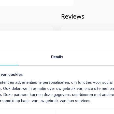
Reviews
iving
Schrijf uw eigen rev
501
U plaatst een review over:
Innovat
Sofa Bed With Arms - stof 412
Details
Uw naam
Samenvatting
 van cookies
st Orange
Review
ent en advertenties te personaliseren, om functies voor social
ed With Arms
. Ook delen we informatie over uw gebruik van onze site met on
e. Deze partners kunnen deze gegevens combineren met andere i
erzameld op basis van uw gebruik van hun services.
Review versturen