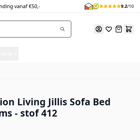
nding vanaf €50,-
9.2
/10
Offerte
verig
on Living Jillis Sofa Bed
ms - stof 412