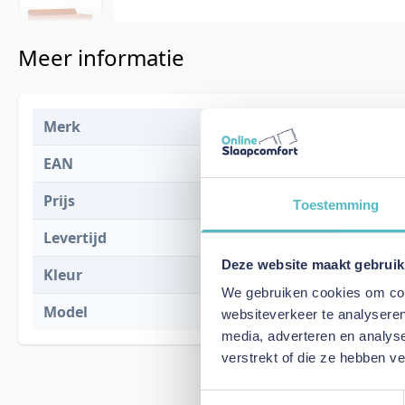
Meer informatie
Merk
Innovation L
EAN
5700111254
Prijs
€ 1.720,00
Toestemming
Levertijd
15 weken
Deze website maakt gebruik
Kleur
412 Esina Ru
We gebruiken cookies om cont
Model
Jillis Sofa B
websiteverkeer te analyseren
media, adverteren en analys
verstrekt of die ze hebben v
Toestemmingsselectie