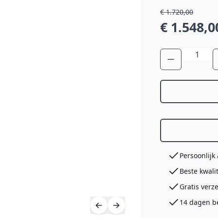
€ 1.720,00
€ 1.548,0
Aantal
Persoonlijk
Beste kwali
Gratis verz
14 dagen b