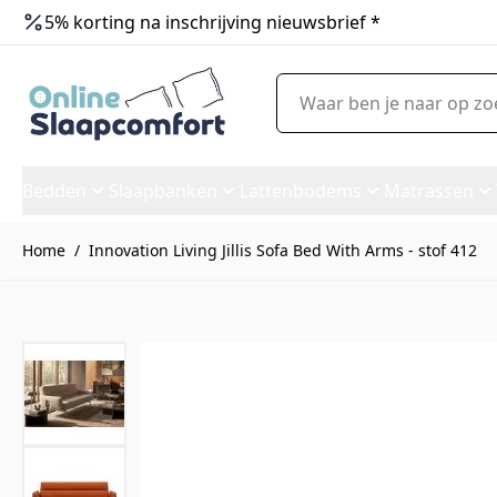
5% korting na inschrijving nieuwsbrief *
Ga naar de inhoud
Waar ben je naar op zoek?
Bedden
Slaapbanken
Lattenbodems
Matrassen
Home
/
Innovation Living Jillis Sofa Bed With Arms - stof 412
Innovation Living Jillis Sofa 