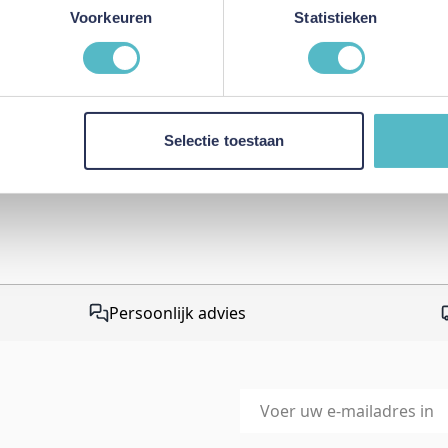
This form is protected by r
Voorkeuren
Statistieken
Google Privacy Policy
and
Te
apply.
Selectie toestaan
Persoonlijk advies
E-mailadres