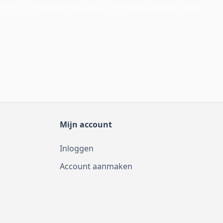
APTCHA - the
Google Privacy Policy
and
Terms of Service
apply.
Mijn account
Inloggen
Account aanmaken