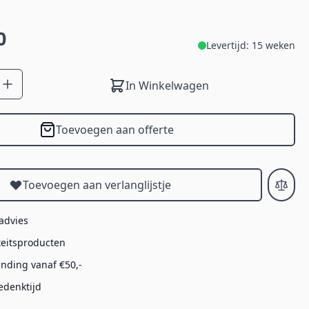
0
Levertijd: 15 weken
In Winkelwagen
Toevoegen aan offerte
Toevoegen aan verlanglijstje
 advies
teitsproducten
ending vanaf €50,-
edenktijd