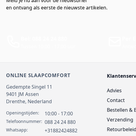
Meld je nu aan voor de nieuwsbrief
en ontvang als eerste de nieuwste artikelen.
Bel: 088 24 24 880
Per E
Tussen 10:00 - 17:00 uur
Antwo
ONLINE SLAAPCOMFORT
Klantenserv
Gedempte Singel 11
Advies
9401 JM
Assen
Contact
Drenthe,
Nederland
Bestellen & 
Openingstijden:
10:00 - 17:00
Verzending
Telefoonnummer:
088 24 24 880
Retourbelei
Whatsapp:
+31882424882