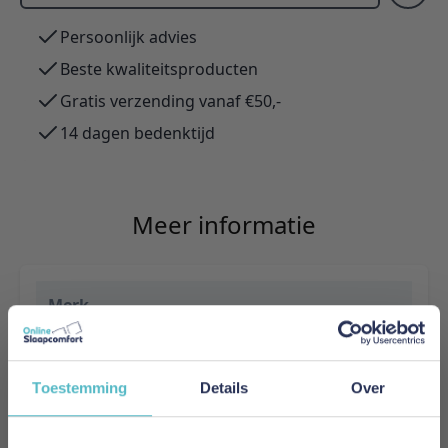
Persoonlijk advies
Beste kwaliteitsproducten
Gratis verzending vanaf €50,-
14 dagen bedenktijd
Meer informatie
Merk
Innovation Living
EAN
Toestemming
Details
Over
5700111254433