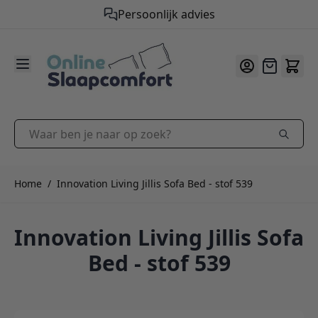
Gratis verzending vanaf €50,-
9.2
/10
Ga naar de inhoud
Offerte
Waar ben je naar op zoek?
Home
/
Innovation Living Jillis Sofa Bed - stof 539
Innovation Living Jillis Sofa
Bed - stof 539