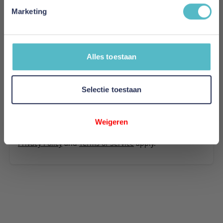
539
Marketing
Uw naam
Samenvatting
Alles toestaan
Review
Selectie toestaan
Review versturen
Weigeren
This form is protected by reCAPTCHA - the
Google
Privacy Policy
and
Terms of Service
apply.