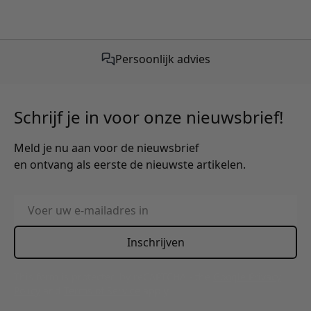
Gratis verzending vanaf €50,-
Schrijf je in voor onze nieuwsbrief!
Meld je nu aan voor de nieuwsbrief
en ontvang als eerste de nieuwste artikelen.
E-mailadres
Inschrijven
This form is protected by reCAPTCHA - the
Google Privacy
Policy
and
Terms of Service
apply.