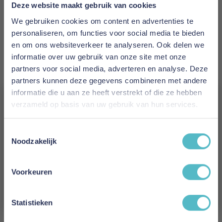
Prijs
Deze website maakt gebruik van cookies
€ 1.323,00
We gebruiken cookies om content en advertenties te
personaliseren, om functies voor social media te bieden
Levertijd
en om ons websiteverkeer te analyseren. Ook delen we
15 weken
informatie over uw gebruik van onze site met onze
partners voor social media, adverteren en analyse. Deze
Kleur
partners kunnen deze gegevens combineren met andere
539 Bouclé Beige
informatie die u aan ze heeft verstrekt of die ze hebben
verzameld op basis van uw gebruik van hun services.
Model
Vergeet je 5% korting
Jillis Sofa Bed
Toestemmingsselectie
niet!
Noodzakelijk
Reviews
Schrijf je in en ontvang direct een kortingscode
E-mail
Voorkeuren
Aanmelden
Schrijf uw eigen review
Statistieken
U plaatst een review over:
Innovation Living Jillis Sofa Bed - stof