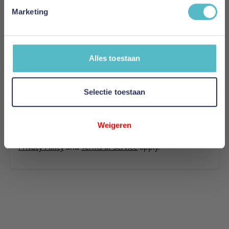
853
Marketing
Uw naam
Samenvatting
Alles toestaan
Review
Selectie toestaan
Review versturen
Weigeren
This form is protected by reCAPTCHA - the
Google
Privacy Policy
and
Terms of Service
apply.