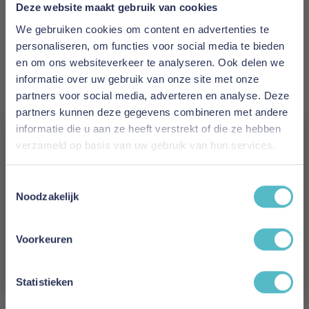
Prijs
Deze website maakt gebruik van cookies
€ 2.714,00
We gebruiken cookies om content en advertenties te
personaliseren, om functies voor social media te bieden
Levertijd
en om ons websiteverkeer te analyseren. Ook delen we
15 weken
informatie over uw gebruik van onze site met onze
partners voor social media, adverteren en analyse. Deze
Kleur
partners kunnen deze gegevens combineren met andere
853
informatie die u aan ze heeft verstrekt of die ze hebben
verzameld op basis van uw gebruik van hun services.
Model
Vergeet je 5% korting
Idun Sofa Bed
Toestemmingsselectie
niet!
Noodzakelijk
Reviews
Schrijf je in en ontvang direct een kortingscode
E-mail
Voorkeuren
Aanmelden
Schrijf uw eigen review
Statistieken
U plaatst een review over:
Innovation Living Idun Sofa Bed - stof