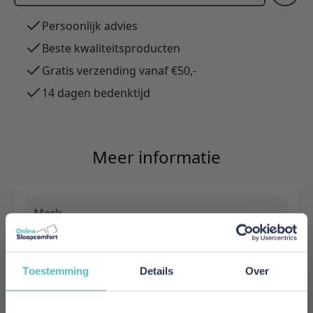
Persoonlijk advies
Beste kwaliteitsproducten
Gratis verzending vanaf €50,-
14 dagen bedenktijd
Meer informatie
Merk
Innovation Living
EAN
Toestemming
Details
Over
5700111109405