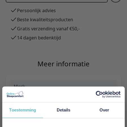
Persoonlijk advies
Beste kwaliteitsproducten
Gratis verzending vanaf €50,-
14 dagen bedenktijd
Meer informatie
Merk
Innovation Living
EAN
Toestemming
Details
Over
5700111109405