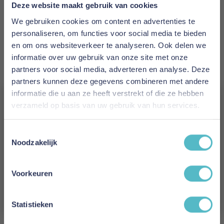
Prijs
Deze website maakt gebruik van cookies
€ 2.714,00
We gebruiken cookies om content en advertenties te
personaliseren, om functies voor social media te bieden
Levertijd
en om ons websiteverkeer te analyseren. Ook delen we
15 weken
informatie over uw gebruik van onze site met onze
partners voor social media, adverteren en analyse. Deze
Kleur
partners kunnen deze gegevens combineren met andere
894
informatie die u aan ze heeft verstrekt of die ze hebben
verzameld op basis van uw gebruik van hun services.
Model
Vergeet je 5% korting
Idun Sofa Bed
Toestemmingsselectie
niet!
Noodzakelijk
Reviews
Schrijf je in en ontvang direct een kortingscode
E-mail
Voorkeuren
Aanmelden
Schrijf uw eigen review
Statistieken
U plaatst een review over:
Innovation Living Idun Sofa Bed - stof