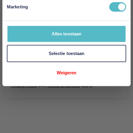
894
Marketing
Uw naam
Samenvatting
Alles toestaan
Review
Selectie toestaan
Review versturen
Weigeren
This form is protected by reCAPTCHA - the
Google
Privacy Policy
and
Terms of Service
apply.