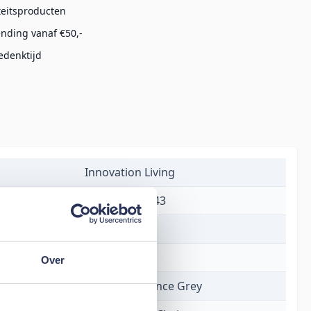
teitsproducten
ending vanaf €50,-
edenktijd
Innovation Living
5700110972543
€ 1.683,00
8 weken
Over
521 Mixed Dance Grey