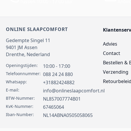
Tussen 10:00 - 17:00 uur
Antwo
ONLINE SLAAPCOMFORT
Klantenserv
Gedempte Singel 11
Advies
9401 JM
Assen
Contact
Drenthe,
Nederland
Bestellen & 
Openingstijden:
10:00 - 17:00
Verzending
Telefoonnummer:
088 24 24 880
Retourbelei
Whatsapp:
+31882424882
E-mail:
info@onlineslaapcomfort.nl
BTW-Nummer:
NL857007774B01
KvK-Nummer:
67465064
Iban-Number:
NL14ABNA0505058065