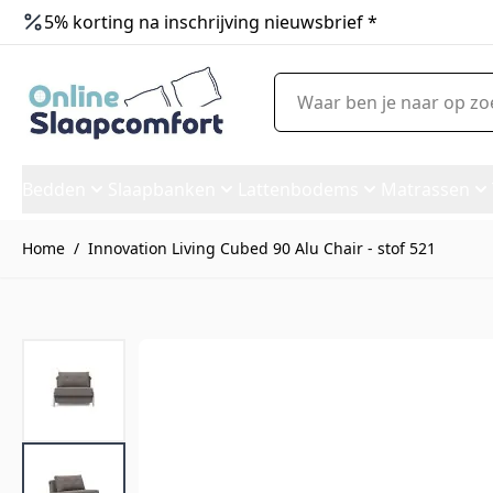
5% korting na inschrijving nieuwsbrief *
Ga naar de inhoud
Waar ben je naar op zoek?
Bedden
Slaapbanken
Lattenbodems
Matrassen
Home
/
Innovation Living Cubed 90 Alu Chair - stof 521
Innovation Living Cubed 90 Alu