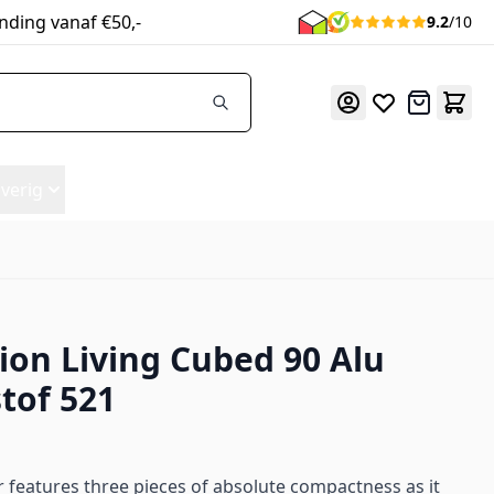
nding vanaf €50,-
9.2
/10
Offerte
verig
ion Living Cubed 90 Alu
stof 521
 features three pieces of absolute compactness as it