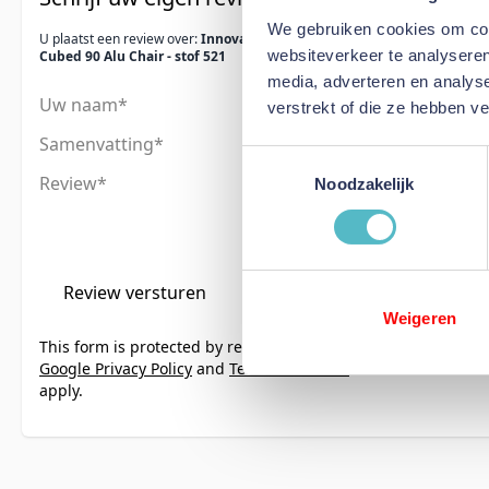
We gebruiken cookies om cont
U plaatst een review over:
Innovation Living
websiteverkeer te analyseren
Cubed 90 Alu Chair - stof 521
media, adverteren en analys
Uw naam
verstrekt of die ze hebben v
Samenvatting
Toestemmingsselectie
Review
Noodzakelijk
Review versturen
Weigeren
This form is protected by reCAPTCHA - the
Google Privacy Policy
and
Terms of Service
apply.