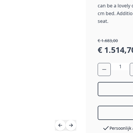
can be a lovely
cm bed. Additio
seat.
€ 1.683,00
€ 1.514,7
Aantal
Persoonlijk