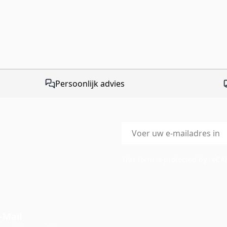
Persoonlijk advies
E-mailadres
This form is protected by reC
-Mail