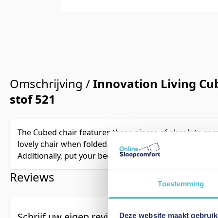
Omschrijving /
Innovation Living Cub
stof 521
The Cubed chair features three pieces of absolute com
lovely chair when folded and out-folded a comfortable
Additionally, put your beddings in the bedding box und
Reviews
Toestemming
Schrijf uw eigen review
Deze website maakt gebruik