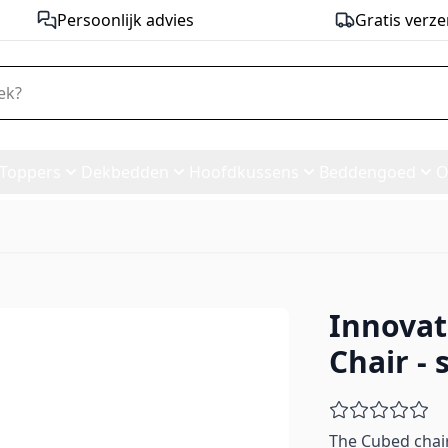
Persoonlijk advies
Gratis verze
Toppers
Dekbedden
Hoofdkussens
Beddengoed
O
Innovat
 Chair - stof 521
Chair - 
The Cubed chair