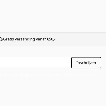
Gratis verzending vanaf €50,-
Inschrijven
APTCHA - the
Google Privacy Policy
and
Terms of Service
apply.