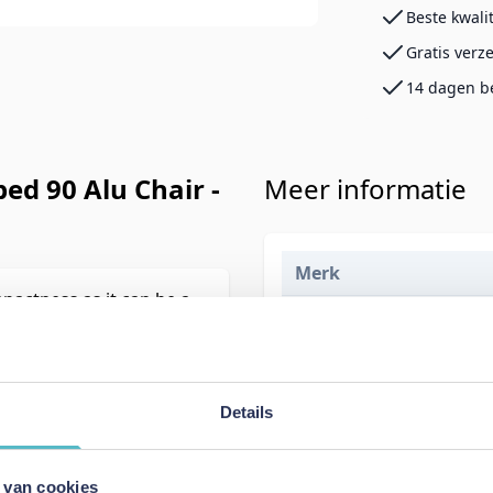
Beste kwali
Gratis verz
14 dagen b
ed 90 Alu Chair -
Meer informatie
Merk
pactness as it can be a
EAN
 90 x 200 cm bed.
er the seat.
Prijs
Levertijd
Details
Kleur
 van cookies