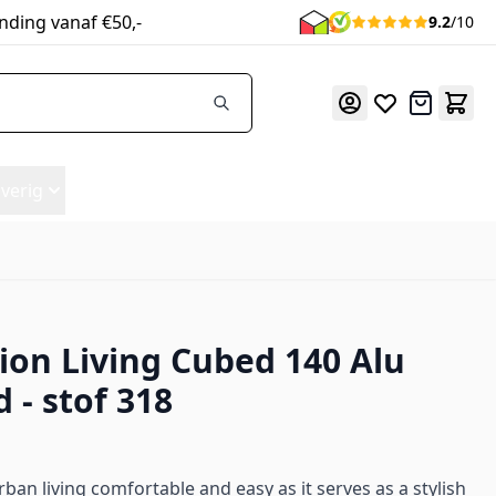
nding vanaf €50,-
9.2
/10
Offerte
verig
ion Living Cubed 140 Alu
 - stof 318
an living comfortable and easy as it serves as a stylish