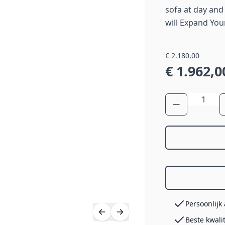
sofa at day and
will Expand You
€ 2.180,00
€ 1.962,0
Aantal
Persoonlijk
Beste kwali