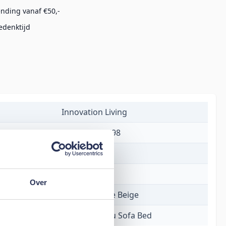
ending vanaf €50,-
edenktijd
Innovation Living
5700110972598
€ 2.180,00
2 tot 4 weken
Over
318 Cordufine Beige
Cubed 140 Alu Sofa Bed