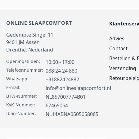
ONLINE SLAAPCOMFORT
Klantenserv
Gedempte Singel 11
Advies
9401 JM
Assen
Contact
Drenthe,
Nederland
Bestellen & 
Openingstijden:
10:00 - 17:00
Verzending
Telefoonnummer:
088 24 24 880
Retourbelei
Whatsapp:
+31882424882
E-mail:
info@onlineslaapcomfort.nl
BTW-Nummer:
NL857007774B01
KvK-Nummer:
67465064
Iban-Number:
NL14ABNA0505058065