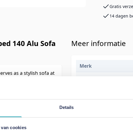
Gratis verz
14 dagen b
bed 140 Alu Sofa
Meer informatie
Merk
rves as a stylish sofa at
EAN
here it will Expand Your
Prijs
Levertijd
Details
Kleur
Model
 van cookies