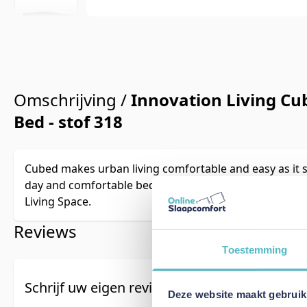
Omschrijving /
Innovation Living Cu
Bed - stof 318
Cubed makes urban living comfortable and easy as it se
day and comfortable bed at night. Use it in any room w
Living Space.
Reviews
Toestemming
Schrijf uw eigen review
Deze website maakt gebruik