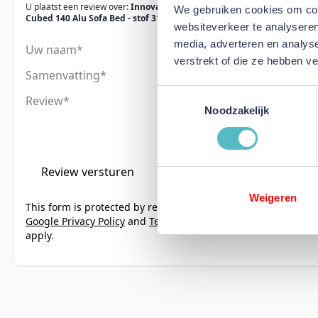
U plaatst een review over:
Innovation Living
We gebruiken cookies om cont
Cubed 140 Alu Sofa Bed - stof 318
websiteverkeer te analyseren
media, adverteren en analys
Uw naam
verstrekt of die ze hebben v
Samenvatting
Toestemmingsselectie
Review
Noodzakelijk
Review versturen
Weigeren
This form is protected by reCAPTCHA - the
Google Privacy Policy
and
Terms of Service
apply.