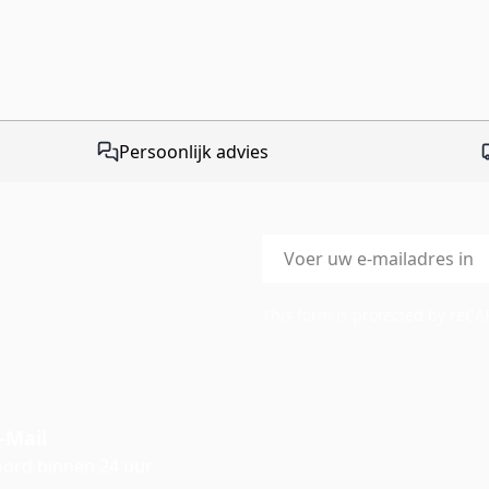
Persoonlijk advies
E-mailadres
This form is protected by reC
-Mail
ord binnen 24 uur