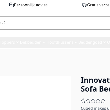
Persoonlijk advies
Gratis verze
Toppers
Dekbedden
Hoofdkussens
Beddengoed
O
Innovat
lu Sofa Bed - stof 318
Sofa Bed
Cubed makes urb