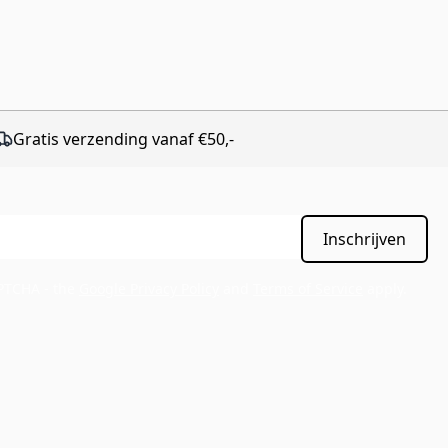
Gratis verzending vanaf €50,-
Inschrijven
APTCHA - the
Google Privacy Policy
and
Terms of Service
apply.