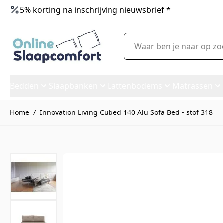
5% korting na inschrijving nieuwsbrief *
Ga naar de inhoud
Waar ben je naar op zoek?
Bedden
Slaapbanken
Lattenbodems
Matrassen
Home
/
Innovation Living Cubed 140 Alu Sofa Bed - stof 318
Innovation Living Cubed 140 A