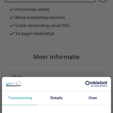
Persoonlijk advies
Beste kwaliteitsproducten
Gratis verzending vanaf €50,-
14 dagen bedenktijd
Meer informatie
Merk
Innovation Living
EAN
Toestemming
Details
Over
5700111146592