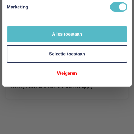
- stof 594
Marketing
Uw naam
Samenvatting
Alles toestaan
Review
Selectie toestaan
Review versturen
Weigeren
This form is protected by reCAPTCHA - the
Google
Privacy Policy
and
Terms of Service
apply.