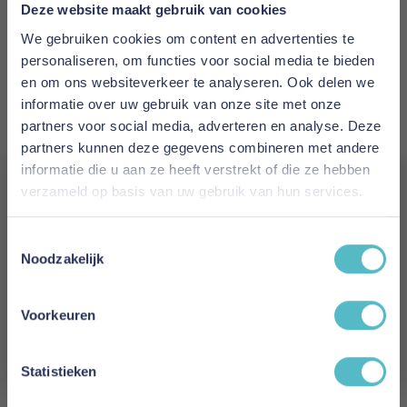
Prijs
Deze website maakt gebruik van cookies
€ 2.875,00
We gebruiken cookies om content en advertenties te
personaliseren, om functies voor social media te bieden
Levertijd
en om ons websiteverkeer te analyseren. Ook delen we
15 weken
informatie over uw gebruik van onze site met onze
partners voor social media, adverteren en analyse. Deze
Kleur
partners kunnen deze gegevens combineren met andere
594 Corduroy Ivory
informatie die u aan ze heeft verstrekt of die ze hebben
verzameld op basis van uw gebruik van hun services.
Model
Vergeet je 5% korting
Cosial 180 Sofa Bed
Toestemmingsselectie
niet!
Noodzakelijk
Reviews
Schrijf je in en ontvang direct een kortingscode
E-mail
Voorkeuren
Aanmelden
Schrijf uw eigen review
Statistieken
U plaatst een review over:
Innovation Living Cosial 180 Sofa Bed