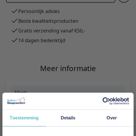
Persoonlijk advies
Beste kwaliteitsproducten
Gratis verzending vanaf €50,-
14 dagen bedenktijd
Meer informatie
Merk
Innovation Living
EAN
Toestemming
Details
Over
5700111110227