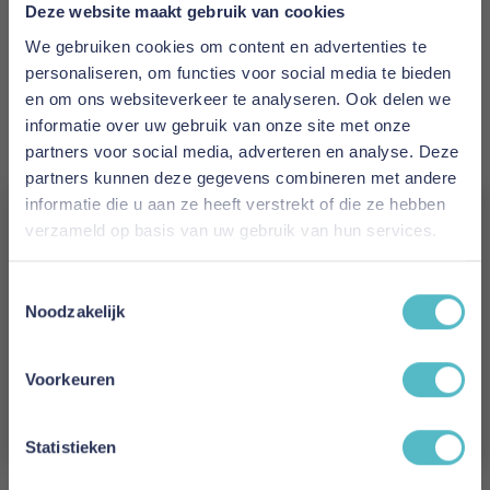
Prijs
Deze website maakt gebruik van cookies
€ 2.667,00
We gebruiken cookies om content en advertenties te
personaliseren, om functies voor social media te bieden
Levertijd
en om ons websiteverkeer te analyseren. Ook delen we
15 weken
informatie over uw gebruik van onze site met onze
partners voor social media, adverteren en analyse. Deze
Kleur
partners kunnen deze gegevens combineren met andere
321
informatie die u aan ze heeft verstrekt of die ze hebben
verzameld op basis van uw gebruik van hun services.
Model
Vergeet je 5% korting
Cosial 160 Sofa Bed
Toestemmingsselectie
niet!
Noodzakelijk
Reviews
Schrijf je in en ontvang direct een kortingscode
E-mail
Voorkeuren
Aanmelden
Schrijf uw eigen review
Statistieken
U plaatst een review over:
Innovation Living Cosial 160 Sofa Bed