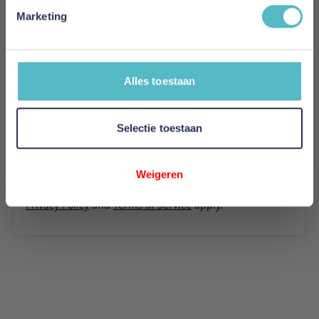
- stof 321
Marketing
Uw naam
Samenvatting
Alles toestaan
Review
Selectie toestaan
Review versturen
Weigeren
This form is protected by reCAPTCHA - the
Google
Privacy Policy
and
Terms of Service
apply.