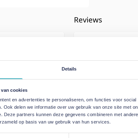
Reviews
iving
Schrijf uw eigen rev
227
U plaatst een review over:
Innova
Cosial 160 Sofa Bed - stof 518
Details
Uw naam
Samenvatting
 van cookies
e Green
Review
ent en advertenties te personaliseren, om functies voor social
ofa Bed
. Ook delen we informatie over uw gebruik van onze site met on
e. Deze partners kunnen deze gegevens combineren met andere i
erzameld op basis van uw gebruik van hun services.
Review versturen