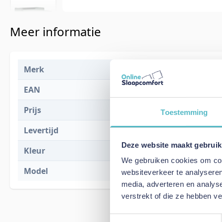
Meer informatie
Merk
Innovation L
EAN
5700111110
Prijs
€ 2.667,00
Toestemming
Levertijd
15 weken
Deze website maakt gebruik
Kleur
518 Eleganc
We gebruiken cookies om cont
Model
Cosial 160 S
websiteverkeer te analyseren
media, adverteren en analys
verstrekt of die ze hebben v
Toestemmingsselectie