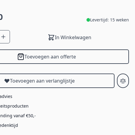
0
Levertijd: 15 weken
In Winkelwagen
Toevoegen aan offerte
Toevoegen aan verlanglijstje
 advies
teitsproducten
ending vanaf €50,-
edenktijd