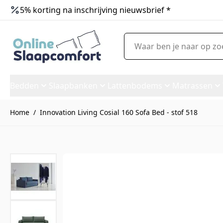
5% korting na inschrijving nieuwsbrief *
Ga naar de inhoud
Waar ben je naar op zoek?
Bedden
Slaapbanken
Lattenbodems
Matrassen
Home
/
Innovation Living Cosial 160 Sofa Bed - stof 518
Innovation Living Cosial 160 S