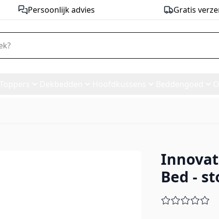
Persoonlijk advies
Gratis verze
Toppers
Dekbedden
Hoofdkussens
Beddengoed
O
Innovat
ofa Bed - stof 518
Bed - st