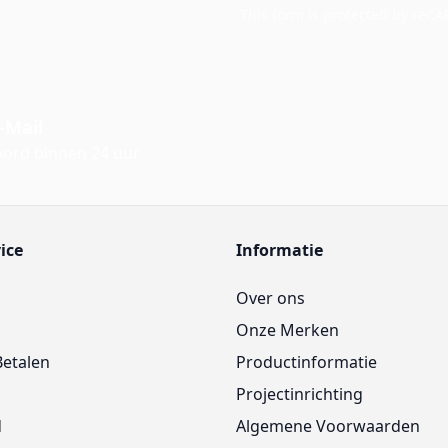
This form is protected by reC
-Mail
ord binnen 24 uur
ice
Informatie
Over ons
Onze Merken
Betalen
Productinformatie
Projectinrichting
d
Algemene Voorwaarden