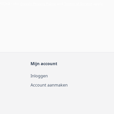
APTCHA - the
Google Privacy Policy
and
Terms of Service
apply.
Mijn account
Inloggen
Account aanmaken