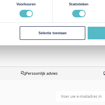
This form is protected by r
Voorkeuren
Statistieken
Google Privacy Policy
and
Te
apply.
Selectie toestaan
Persoonlijk advies
E-mailadres