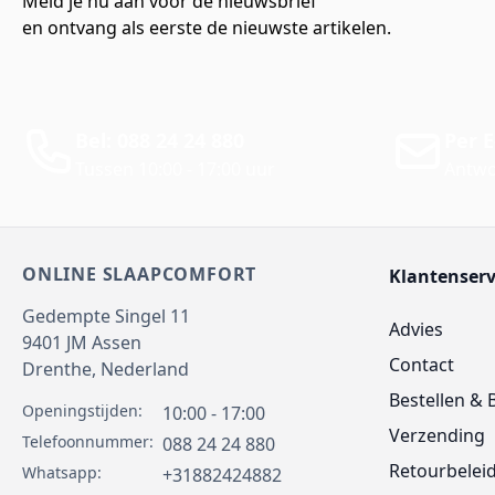
Meld je nu aan voor de nieuwsbrief
en ontvang als eerste de nieuwste artikelen.
Bel: 088 24 24 880
Per E
Tussen 10:00 - 17:00 uur
Antwo
ONLINE SLAAPCOMFORT
Klantenserv
Gedempte Singel 11
Advies
9401 JM
Assen
Contact
Drenthe,
Nederland
Bestellen & 
Openingstijden:
10:00 - 17:00
Verzending
Telefoonnummer:
088 24 24 880
Retourbelei
Whatsapp:
+31882424882