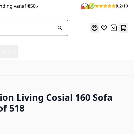
nding vanaf €50,-
9.2
/10
Offerte
verig
ion Living Cosial 160 Sofa
of 518