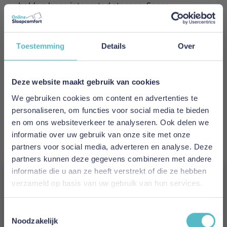
holds a large integrated storage. Space
optimization at its best.
Meer informatie
Toestemming
Details
Over
Merk
Deze website maakt gebruik van cookies
Innovation Living
We gebruiken cookies om content en advertenties te
personaliseren, om functies voor social media te bieden
EAN
en om ons websiteverkeer te analyseren. Ook delen we
5700110916509
informatie over uw gebruik van onze site met onze
partners voor social media, adverteren en analyse. Deze
Prijs
partners kunnen deze gegevens combineren met andere
€ 759,00
informatie die u aan ze heeft verstrekt of die ze hebben
verzameld op basis van uw gebruik van hun services.
Levertijd
Vergeet je 5% korting
8 weken
Toestemmingsselectie
niet!
Noodzakelijk