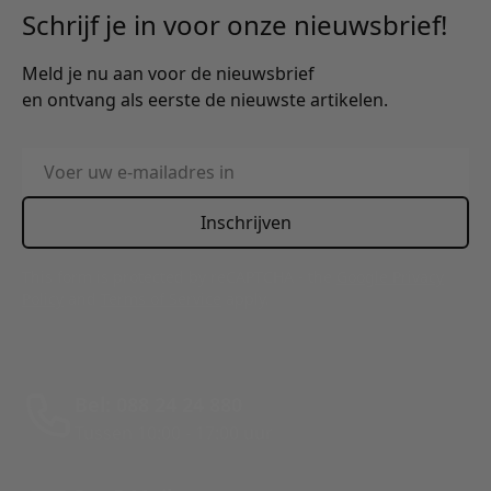
Schrijf je in voor onze nieuwsbrief!
Meld je nu aan voor de nieuwsbrief
en ontvang als eerste de nieuwste artikelen.
E-mailadres
Inschrijven
This form is protected by reCAPTCHA - the
Google Privacy
Policy
and
Terms of Service
apply.
Bel: 088 24 24 880
Tussen 10:00 - 17:00 uur