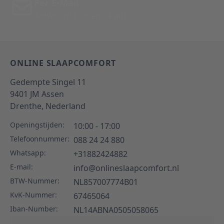
Per E-Mail
Antwoord binnen 24 uur
ONLINE SLAAPCOMFORT
Gedempte Singel 11
9401 JM
Assen
Drenthe,
Nederland
Openingstijden:
10:00 - 17:00
Telefoonnummer:
088 24 24 880
Whatsapp:
+31882424882
E-mail:
info@onlineslaapcomfort.nl
BTW-Nummer:
NL857007774B01
KvK-Nummer:
67465064
Iban-Number:
NL14ABNA0505058065