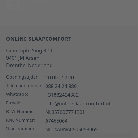
Per E-Mail
Antwoord binnen 24 uur
ONLINE SLAAPCOMFORT
Gedempte Singel 11
9401 JM
Assen
Drenthe,
Nederland
Openingstijden:
10:00 - 17:00
Telefoonnummer:
088 24 24 880
Whatsapp:
+31882424882
E-mail:
info@onlineslaapcomfort.nl
BTW-Nummer:
NL857007774B01
KvK-Nummer:
67465064
Iban-Number:
NL14ABNA0505058065