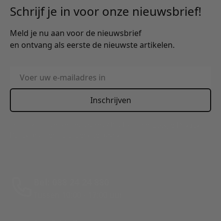
Schrijf je in voor onze nieuwsbrief!
Meld je nu aan voor de nieuwsbrief
en ontvang als eerste de nieuwste artikelen.
E-mailadres
Inschrijven
This form is protected by reCAPTCHA - the
Google Privacy
Policy
and
Terms of Service
apply.
Bel: 088 24 24 880
Tussen 10:00 - 17:00 uur