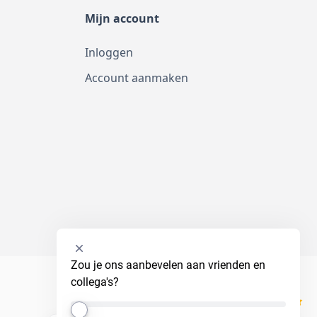
Mijn account
Inloggen
Account aanmaken
Selecteer
Zou je ons aanbevelen aan vrienden en 
een
collega's?
optie
van
Kiyoh