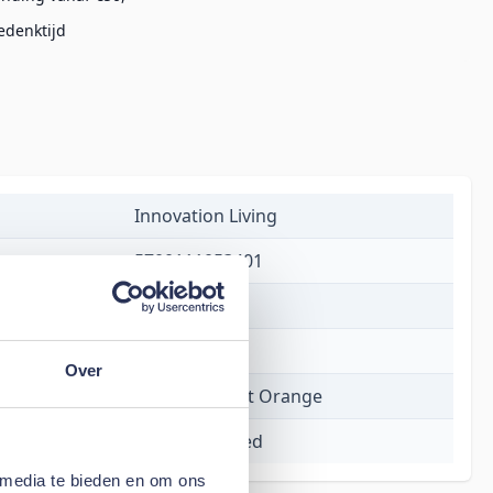
edenktijd
Innovation Living
5700111053401
€ 1.628,00
8 weken
Over
412 Esina Rust Orange
Conlix Sofa Bed
 media te bieden en om ons