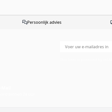
Persoonlijk advies
E-mailadres
This form is protected by reC
-Mail
ord binnen 24 uur