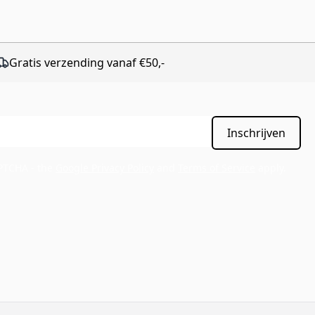
Gratis verzending vanaf €50,-
Inschrijven
APTCHA - the
Google Privacy Policy
and
Terms of Service
apply.