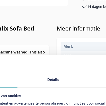
14 dagen b
lix Sofa Bed -
Meer informatie
Merk
machine washed. This also
EAN
Prijs
Levertijd
Details
Kleur
Model
 van cookies
ent en advertenties te personaliseren, om functies voor social