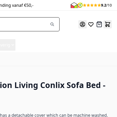
nding vanaf €50,-
9.2
/10
Offerte
verig
ion Living Conlix Sofa Bed -
d has a detachable cover which can be machine washed.