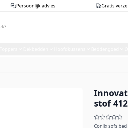
Persoonlijk advies
Gratis verze
Toppers
Dekbedden
Hoofdkussens
Beddengoed
O
Innovat
Bed - stof 412
stof 412
Conlix sofs be