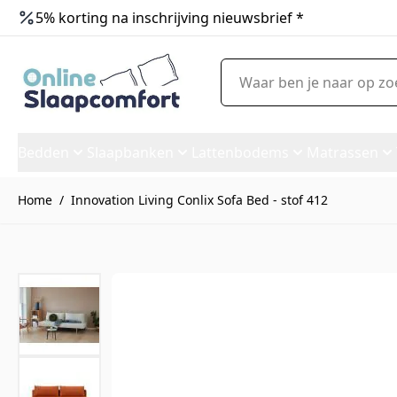
5% korting na inschrijving nieuwsbrief *
Ga naar de inhoud
Waar ben je naar op zoek?
Bedden
Slaapbanken
Lattenbodems
Matrassen
Home
/
Innovation Living Conlix Sofa Bed - stof 412
Innovation Living Conlix Sofa 