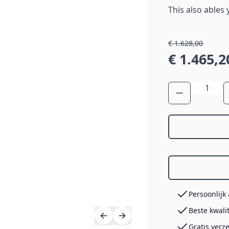
This also ables
€ 1.628,00
€ 1.465,2
Aantal
Persoonlijk
Beste kwali
Gratis verz