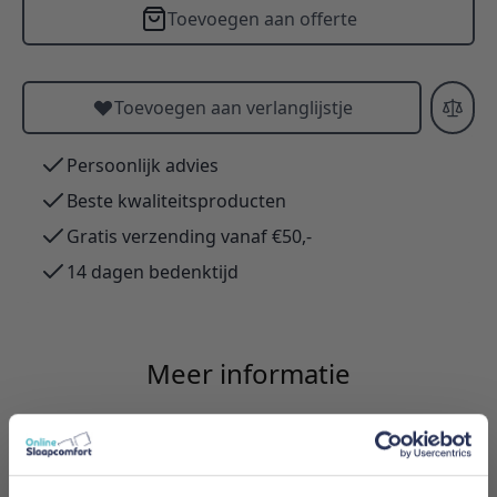
Toevoegen aan offerte
Toevoegen aan verlanglijstje
Persoonlijk advies
Beste kwaliteitsproducten
Gratis verzending vanaf €50,-
14 dagen bedenktijd
Meer informatie
Merk
Innovation Living