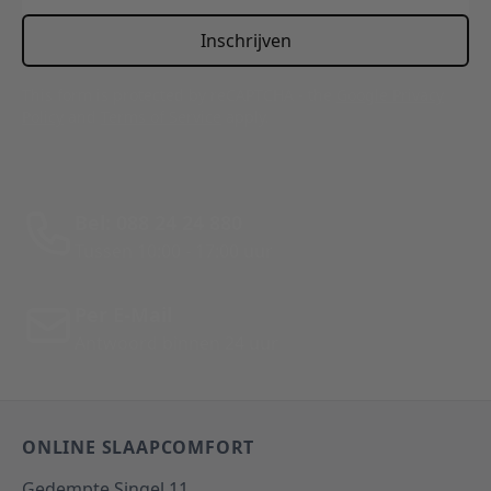
Inschrijven
This form is protected by reCAPTCHA - the
Google Privacy
Policy
and
Terms of Service
apply.
Bel: 088 24 24 880
Tussen 10:00 - 17:00 uur
Per E-Mail
Antwoord binnen 24 uur
ONLINE SLAAPCOMFORT
Gedempte Singel 11