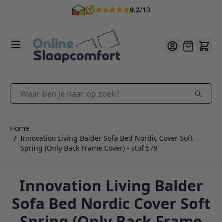
9.2
/10
Ga naar de inhoud
Offerte
Waar ben je naar op zoek?
Home
/
Innovation Living Balder Sofa Bed Nordic Cover Soft
Spring (Only Back Frame Cover) - stof 579
Innovation Living Balder
Sofa Bed Nordic Cover Soft
Spring (Only Back Frame