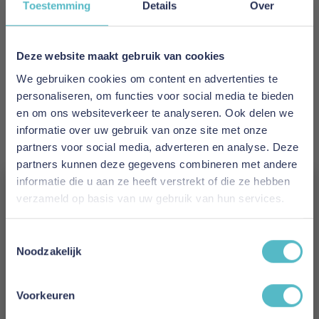
Toestemming
Details
Over
EAN
5700110977883
Deze website maakt gebruik van cookies
We gebruiken cookies om content en advertenties te
Prijs
personaliseren, om functies voor social media te bieden
€ 1.988,00
en om ons websiteverkeer te analyseren. Ook delen we
informatie over uw gebruik van onze site met onze
Levertijd
partners voor social media, adverteren en analyse. Deze
6 tot 8 weken
partners kunnen deze gegevens combineren met andere
informatie die u aan ze heeft verstrekt of die ze hebben
Kleur
verzameld op basis van uw gebruik van hun services.
579 Kenya Gravel
Vergeet je 5% korting
Toestemmingsselectie
Model
niet!
Noodzakelijk
Balder Sofa Bed Nordic Cover Soft Spring
Schrijf je in en ontvang direct een kortingscode
(Only Back Frame Cover)
E-mail
Voorkeuren