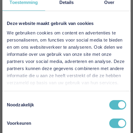
Toestemming
Details
Over
EAN
5700111001976
Deze website maakt gebruik van cookies
We gebruiken cookies om content en advertenties te
Prijs
personaliseren, om functies voor social media te bieden
€ 1.988,00
en om ons websiteverkeer te analyseren. Ook delen we
informatie over uw gebruik van onze site met onze
Levertijd
partners voor social media, adverteren en analyse. Deze
2 tot 4 weken
partners kunnen deze gegevens combineren met andere
informatie die u aan ze heeft verstrekt of die ze hebben
Kleur
verzameld op basis van uw gebruik van hun services.
528 Mixed Dance Blue
Vergeet je 5% korting
Toestemmingsselectie
Model
niet!
Noodzakelijk
Balder Sofa Bed Nordic Cover Soft Spring
Schrijf je in en ontvang direct een kortingscode
(Only Back Frame Cover)
E-mail
Voorkeuren