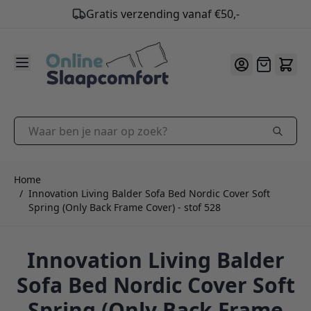
9.2
/10
Ga naar de inhoud
Offerte
Waar ben je naar op zoek?
Home
/
Innovation Living Balder Sofa Bed Nordic Cover Soft
Spring (Only Back Frame Cover) - stof 528
Innovation Living Balder
Sofa Bed Nordic Cover Soft
Spring (Only Back Frame