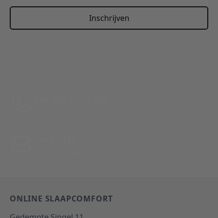
Inschrijven
This form is protected by reCAPTCHA - the
Google Privacy
Policy
and
Terms of Service
apply.
Bel: 088 24 24 880
Tussen 10:00 - 17:00 uur
Per E-Mail
Antwoord binnen 24 uur
ONLINE SLAAPCOMFORT
Gedempte Singel 11