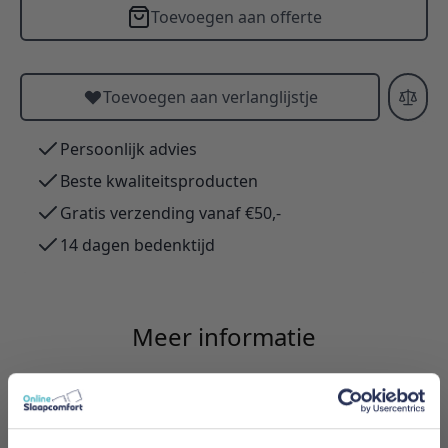
Toevoegen aan offerte
Toevoegen aan verlanglijstje
Persoonlijk advies
Beste kwaliteitsproducten
Gratis verzending vanaf €50,-
14 dagen bedenktijd
Meer informatie
Merk
Innovation Living