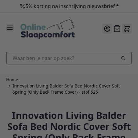
5% korting na inschrijving nieuwsbrief *
9.2
/10
Ga naar de inhoud
Offerte
Waar ben je naar op zoek?
Home
/
Innovation Living Balder Sofa Bed Nordic Cover Soft
Spring (Only Back Frame Cover) - stof 525
Innovation Living Balder
Sofa Bed Nordic Cover Soft
Spring (Only Back Frame