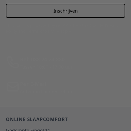
Inschrijven
This form is protected by reCAPTCHA - the
Google Privacy
Policy
and
Terms of Service
apply.
Bel: 088 24 24 880
Tussen 10:00 - 17:00 uur
Per E-Mail
Antwoord binnen 24 uur
ONLINE SLAAPCOMFORT
Gedempte Singel 11