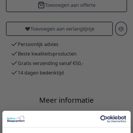
Toevoegen aan offerte
Toevoegen aan verlanglijstje
Persoonlijk advies
Beste kwaliteitsproducten
Gratis verzending vanaf €50,-
14 dagen bedenktijd
Meer informatie
Merk
Innovation Living