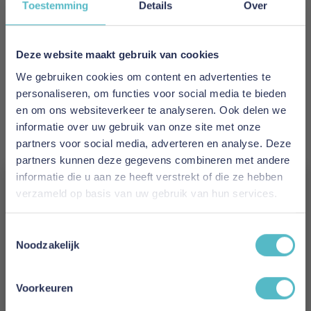
Toestemming
Details
Over
EAN
5700111001952
Deze website maakt gebruik van cookies
We gebruiken cookies om content en advertenties te
Prijs
personaliseren, om functies voor social media te bieden
€ 1.988,00
en om ons websiteverkeer te analyseren. Ook delen we
informatie over uw gebruik van onze site met onze
Levertijd
partners voor social media, adverteren en analyse. Deze
2 tot 4 weken
partners kunnen deze gegevens combineren met andere
informatie die u aan ze heeft verstrekt of die ze hebben
Kleur
verzameld op basis van uw gebruik van hun services.
525 Mixed Dance Light Blue
Vergeet je 5% korting
Toestemmingsselectie
Model
niet!
Noodzakelijk
Balder Sofa Bed Nordic Cover Soft Spring
Schrijf je in en ontvang direct een kortingscode
(Only Back Frame Cover)
E-mail
Voorkeuren