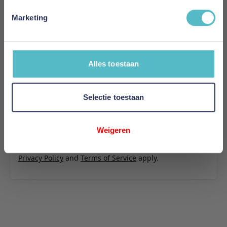
U plaatst een review over:
Innovation Living Sigmund Indu
Daybed - stof
Marketing
Uw naam
Samenvatting
Alles toestaan
Review
Selectie toestaan
Review versturen
Weigeren
This form is protected by reCAPTCHA - the
Google
Privacy Policy
and
Terms of Service
apply.