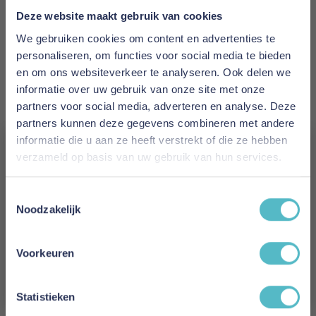
Prijs
Deze website maakt gebruik van cookies
€ 1.988,00
We gebruiken cookies om content en advertenties te
personaliseren, om functies voor social media te bieden
Levertijd
en om ons websiteverkeer te analyseren. Ook delen we
2 tot 4 weken
informatie over uw gebruik van onze site met onze
partners voor social media, adverteren en analyse. Deze
Kleur
partners kunnen deze gegevens combineren met andere
316 Cordufine Pine Green
informatie die u aan ze heeft verstrekt of die ze hebben
verzameld op basis van uw gebruik van hun services.
Model
Vergeet je 5% korting
Balder Sofa Bed Nordic Cover Soft Spring
Toestemmingsselectie
(Only Back Frame Cover)
niet!
Noodzakelijk
Reviews
Schrijf je in en ontvang direct een kortingscode
E-mail
Voorkeuren
Aanmelden
Schrijf uw eigen review
Statistieken