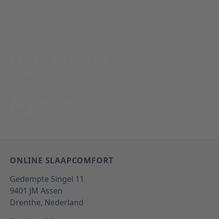
This form is protected by reCAPTCHA - the
Google Privacy
Policy
and
Terms of Service
apply.
Bel: 088 24 24 880
Tussen 10:00 - 17:00 uur
Per E-Mail
Antwoord binnen 24 uur
ONLINE SLAAPCOMFORT
Gedempte Singel 11
9401 JM
Assen
Drenthe,
Nederland