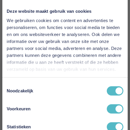
5700111258141
Deze website maakt gebruik van cookies
Prijs
We gebruiken cookies om content en advertenties te
€ 2.556,00
personaliseren, om functies voor social media te bieden
en om ons websiteverkeer te analyseren. Ook delen we
Levertijd
informatie over uw gebruik van onze site met onze
15 weken
partners voor social media, adverteren en analyse. Deze
partners kunnen deze gegevens combineren met andere
Kleur
informatie die u aan ze heeft verstrekt of die ze hebben
851
verzameld op basis van uw gebruik van hun services.
Vergeet je 5% korting
Model
Toestemmingsselectie
niet!
Akello Sofa Bed With Chaise
Noodzakelijk
Schrijf je in en ontvang direct een kortingscode
Reviews
E-mail
Voorkeuren
Aanmelden
Statistieken