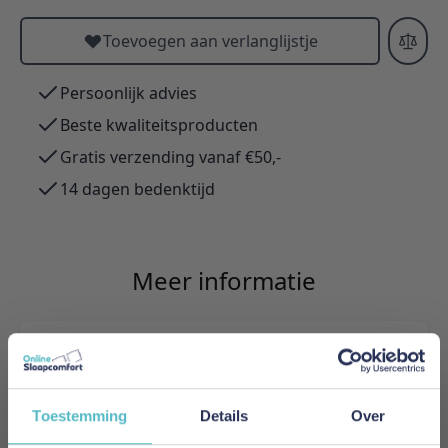
Toevoegen aan verlanglijstje
Persoonlijk advies
Beste kwaliteitsproducten
Gratis verzending vanaf €50,-
14 dagen bedenktijd
Meer informatie
Merk
Innovation Living
Toestemming
Details
Over
EAN