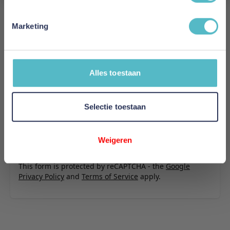
Schrijf uw eigen review
U plaatst een review over:
Innovation Living Akello Sofa Bed
Marketing
With Chaise - stof 851
Uw naam
Samenvatting
Alles toestaan
Review
Selectie toestaan
Review versturen
Weigeren
This form is protected by reCAPTCHA - the
Google
Privacy Policy
and
Terms of Service
apply.