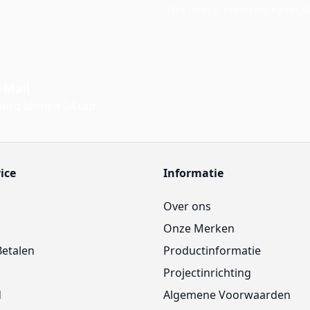
This form is protected by reC
-Mail
ord binnen 24 uur
ice
Informatie
Over ons
Onze Merken
Betalen
Productinformatie
Projectinrichting
d
Algemene Voorwaarden