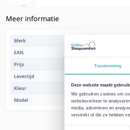
Meer informatie
Merk
Innovation L
EAN
5700111258
Prijs
€ 2.187,00
Toestemming
Levertijd
15 weken
Deze website maakt gebruik
Kleur
518 Eleganc
We gebruiken cookies om cont
Model
Akello Sofa 
websiteverkeer te analyseren
media, adverteren en analys
verstrekt of die ze hebben v
Toestemmingsselectie