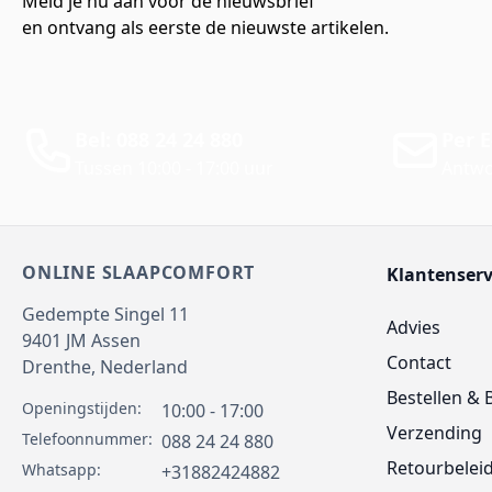
Meld je nu aan voor de nieuwsbrief
en ontvang als eerste de nieuwste artikelen.
Bel: 088 24 24 880
Per E
Tussen 10:00 - 17:00 uur
Antwo
ONLINE SLAAPCOMFORT
Klantenserv
Gedempte Singel 11
Advies
9401 JM
Assen
Contact
Drenthe,
Nederland
Bestellen & 
Openingstijden:
10:00 - 17:00
Verzending
Telefoonnummer:
088 24 24 880
Retourbelei
Whatsapp:
+31882424882