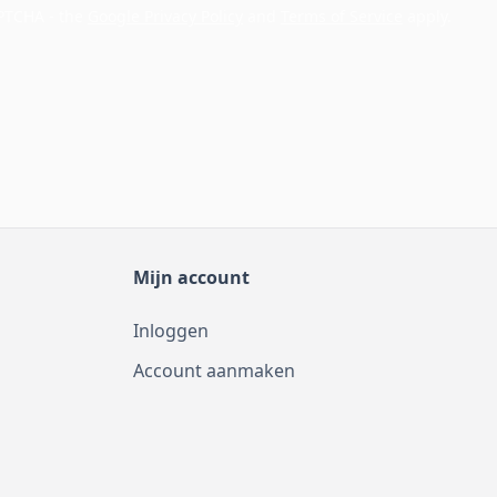
APTCHA - the
Google Privacy Policy
and
Terms of Service
apply.
Mijn account
Inloggen
Account aanmaken