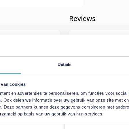
Reviews
iving
Schrijf uw eigen rev
240
U plaatst een review over:
Innova
Akello Sofa Bed with Arms - stof
Details
Uw naam
Samenvatting
 van cookies
e Green
Review
ent en advertenties te personaliseren, om functies voor social
Bed with Arms
. Ook delen we informatie over uw gebruik van onze site met on
e. Deze partners kunnen deze gegevens combineren met andere i
erzameld op basis van uw gebruik van hun services.
Review versturen