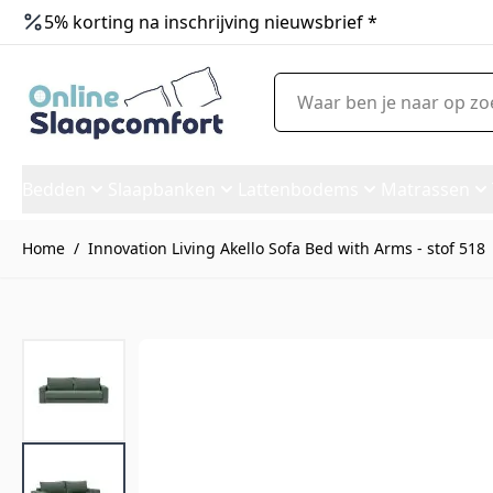
5% korting na inschrijving nieuwsbrief *
Ga naar de inhoud
Waar ben je naar op zoek?
Bedden
Slaapbanken
Lattenbodems
Matrassen
Home
/
Innovation Living Akello Sofa Bed with Arms - stof 518
Innovation Living Akello Sofa