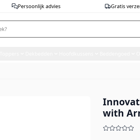
Persoonlijk advies
Gratis verze
Toppers
Dekbedden
Hoofdkussens
Beddengoed
O
Innovat
 Bed with Arms - stof 518
with Ar