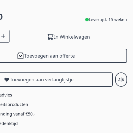
0
Levertijd: 15 weken
In Winkelwagen
Toevoegen aan offerte
Toevoegen aan verlanglijstje
 advies
teitsproducten
ending vanaf €50,-
edenktijd