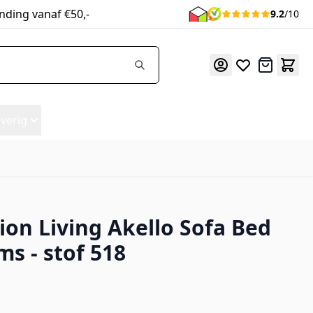
nding vanaf €50,-
9.2
/10
Offerte
verig
ion Living Akello Sofa Bed
ms - stof 518