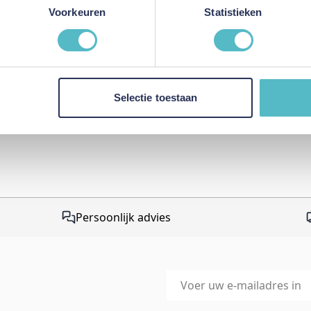
This form is protected by r
Voorkeuren
Statistieken
Google Privacy Policy
and
Te
apply.
Selectie toestaan
Persoonlijk advies
E-mailadres