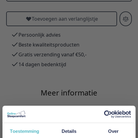
Toevoegen aan verlanglijstje
Persoonlijk advies
Beste kwaliteitsproducten
Gratis verzending vanaf €50,-
14 dagen bedenktijd
Meer informatie
Merk
Innovation Living
Toestemming
Details
Over