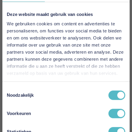
EAN
5700111258110
Deze website maakt gebruik van cookies
We gebruiken cookies om content en advertenties te
Prijs
personaliseren, om functies voor social media te bieden
€ 2.982,00
en om ons websiteverkeer te analyseren. Ook delen we
informatie over uw gebruik van onze site met onze
Levertijd
partners voor social media, adverteren en analyse. Deze
15 weken
partners kunnen deze gegevens combineren met andere
informatie die u aan ze heeft verstrekt of die ze hebben
Kleur
verzameld op basis van uw gebruik van hun services.
893
Vergeet je 5% korting
Toestemmingsselectie
Model
niet!
Noodzakelijk
Akello Sofa Bed Chaise With Arms
Schrijf je in en ontvang direct een kortingscode
E-mail
Reviews
Voorkeuren
Aanmelden
Statistieken