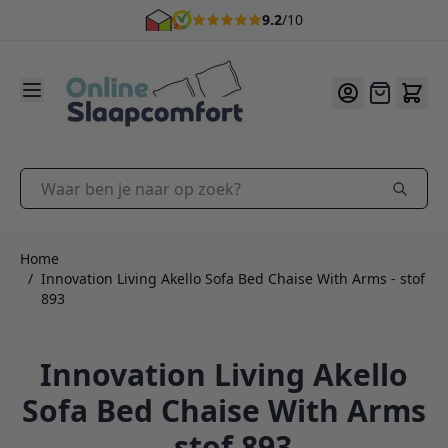
9.2
/10
Ga naar de inhoud
Offerte
Waar ben je naar op zoek?
Home
/
Innovation Living Akello Sofa Bed Chaise With Arms - stof
893
Innovation Living Akello
Sofa Bed Chaise With Arms
- stof 893