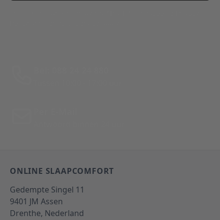
This form is protected by reCAPTCHA - the
Google Privacy
Policy
and
Terms of Service
apply.
Bel: 088 24 24 880
Tussen 10:00 - 17:00 uur
Per E-Mail
Antwoord binnen 24 uur
ONLINE SLAAPCOMFORT
Gedempte Singel 11
9401 JM
Assen
Drenthe,
Nederland