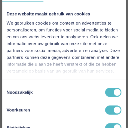
EAN
5700111258110
Deze website maakt gebruik van cookies
We gebruiken cookies om content en advertenties te
Prijs
personaliseren, om functies voor social media te bieden
€ 2.982,00
en om ons websiteverkeer te analyseren. Ook delen we
informatie over uw gebruik van onze site met onze
Levertijd
partners voor social media, adverteren en analyse. Deze
15 weken
partners kunnen deze gegevens combineren met andere
informatie die u aan ze heeft verstrekt of die ze hebben
Kleur
verzameld op basis van uw gebruik van hun services.
894
Vergeet je 5% korting
Toestemmingsselectie
Model
niet!
Noodzakelijk
Akello Sofa Bed Chaise With Arms
Schrijf je in en ontvang direct een kortingscode
E-mail
Reviews
Voorkeuren
Aanmelden
Statistieken