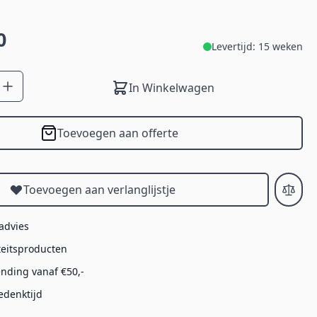
0
Levertijd: 15 weken
In Winkelwagen
Toevoegen aan offerte
Toevoegen aan verlanglijstje
 advies
teitsproducten
ending vanaf €50,-
edenktijd