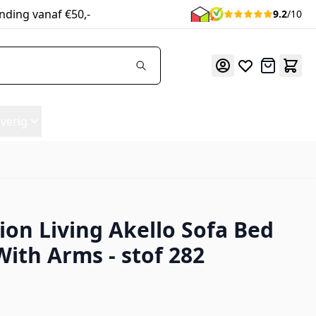
nding vanaf €50,-
9.2
/10
Offerte
verig
ion Living Akello Sofa Bed
82
With Arms - stof 282