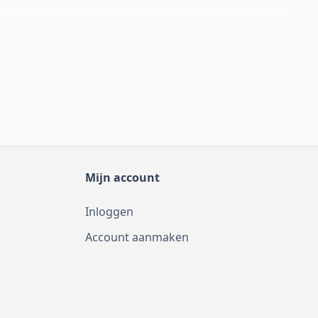
APTCHA - the
Google Privacy Policy
and
Terms of Service
apply.
Mijn account
Inloggen
Account aanmaken