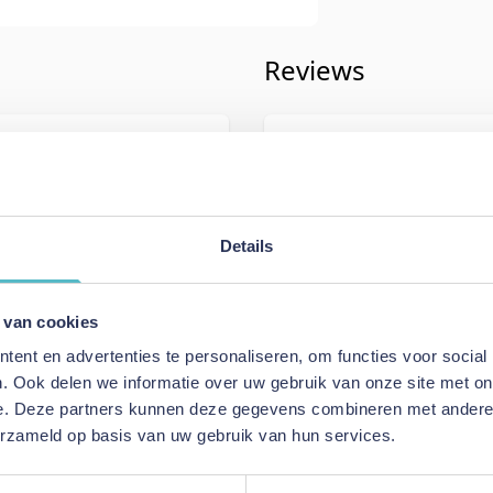
Reviews
iving
Schrijf uw eigen rev
110
U plaatst een review over:
Innova
Akello Sofa Bed Chaise With Arms
Details
Uw naam
Samenvatting
 van cookies
Warm Grey
Review
ent en advertenties te personaliseren, om functies voor social
Bed Chaise With Arms
. Ook delen we informatie over uw gebruik van onze site met on
e. Deze partners kunnen deze gegevens combineren met andere i
erzameld op basis van uw gebruik van hun services.
Review versturen