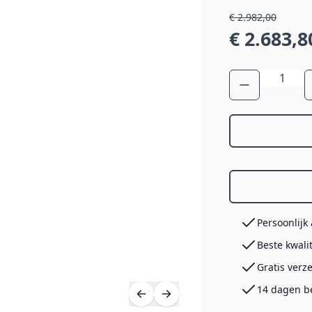
€ 2.982,00
€ 2.683,8
Aantal
Persoonlijk
Beste kwali
Gratis verz
14 dagen b