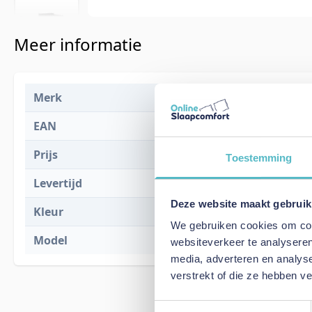
Meer informatie
Merk
Innovation L
EAN
5700111258
Prijs
€ 2.982,00
Toestemming
Levertijd
15 weken
Deze website maakt gebruik
Kleur
282 Avella 
We gebruiken cookies om cont
Model
Akello Sofa 
websiteverkeer te analyseren
media, adverteren en analys
verstrekt of die ze hebben v
Toestemmingsselectie