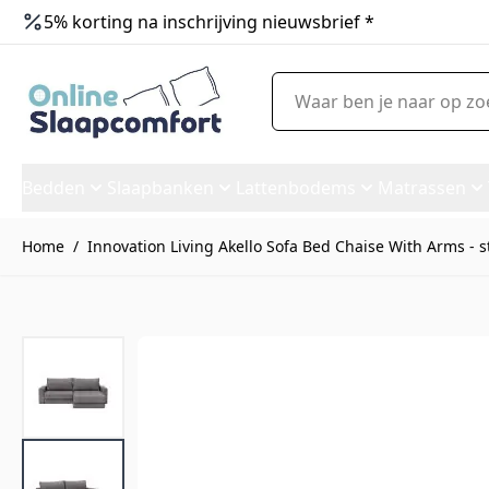
5% korting na inschrijving nieuwsbrief *
Ga naar de inhoud
Waar ben je naar op zoek?
Bedden
Slaapbanken
Lattenbodems
Matrassen
Home
/
Innovation Living Akello Sofa Bed Chaise With Arms - s
Innovation Living Akello Sofa