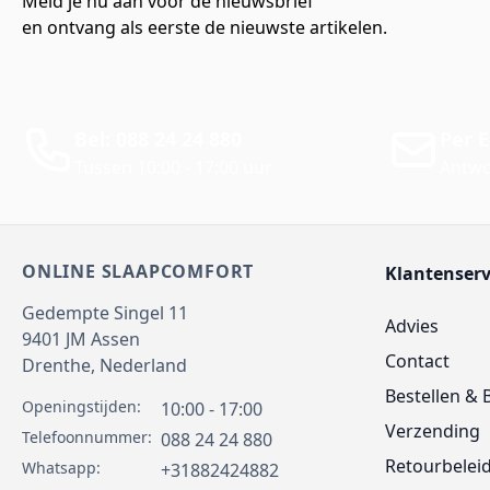
Meld je nu aan voor de nieuwsbrief
en ontvang als eerste de nieuwste artikelen.
Bel: 088 24 24 880
Per E
Tussen 10:00 - 17:00 uur
Antwo
ONLINE SLAAPCOMFORT
Klantenserv
Gedempte Singel 11
Advies
9401 JM
Assen
Contact
Drenthe,
Nederland
Bestellen & 
Openingstijden:
10:00 - 17:00
Verzending
Telefoonnummer:
088 24 24 880
Retourbelei
Whatsapp:
+31882424882