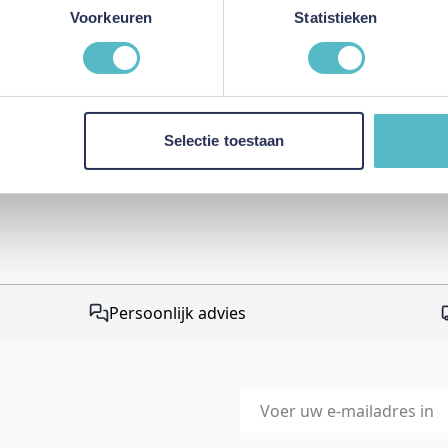
This form is protected by r
Voorkeuren
Statistieken
Google Privacy Policy
and
Te
apply.
Selectie toestaan
Persoonlijk advies
E-mailadres