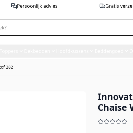
Persoonlijk advies
Gratis verze
Toppers
Dekbedden
Hoofdkussens
Beddengoed
O
tof 282
Innovat
 Bed Chaise With Arms - stof 2
Chaise 