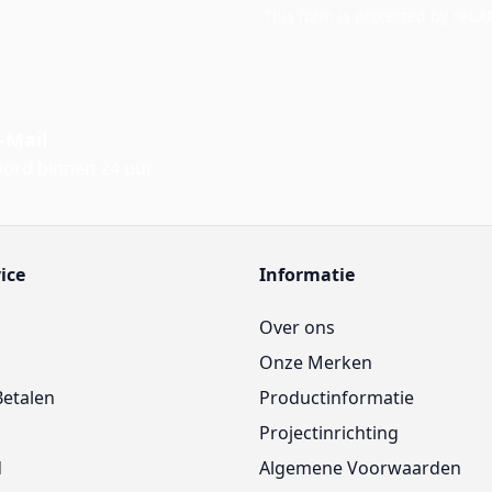
This form is protected by reC
-Mail
ord binnen 24 uur
ice
Informatie
Over ons
Onze Merken
Betalen
Productinformatie
Projectinrichting
d
Algemene Voorwaarden