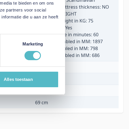
 media te bieden en om ons
Maximum mattress thickness: NO
ze partners voor social
MAXIMUM HEIGHT
nformatie die u aan ze heeft
Maximum weight in KG: 75
FSC Certified: Yes
Assembly time in minutes: 60
Length assembled in MM: 1897
Marketing
Width assembled in MM: 798
Height assembled in MM: 686
Wit
190 cm
Alles toestaan
80 cm
69 cm