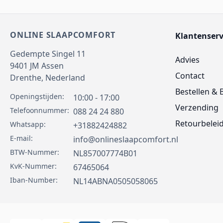
ONLINE SLAAPCOMFORT
Klantenserv
Gedempte Singel 11
Advies
9401 JM
Assen
Contact
Drenthe,
Nederland
Bestellen & 
Openingstijden:
10:00 - 17:00
Verzending
Telefoonnummer:
088 24 24 880
Retourbelei
Whatsapp:
+31882424882
E-mail:
info@onlineslaapcomfort.nl
BTW-Nummer:
NL857007774B01
KvK-Nummer:
67465064
Iban-Number:
NL14ABNA0505058065