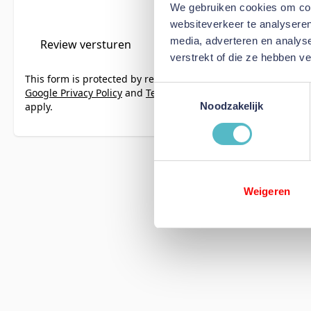
We gebruiken cookies om cont
websiteverkeer te analyseren
media, adverteren en analys
Review versturen
verstrekt of die ze hebben v
This form is protected by reCAPTCHA - the
Toestemmingsselectie
Google Privacy Policy
and
Terms of Service
apply.
Noodzakelijk
Weigeren