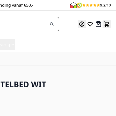
nding vanaf €50,-
9.2
/10
Offerte
verig
ETELBED WIT