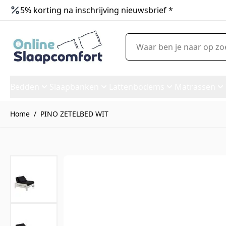
5% korting na inschrijving nieuwsbrief *
Ga naar de inhoud
Waar ben je naar op zoek?
Bedden
Slaapbanken
Lattenbodems
Matrassen
Home
/
PINO ZETELBED WIT
PINO ZETELBED WIT