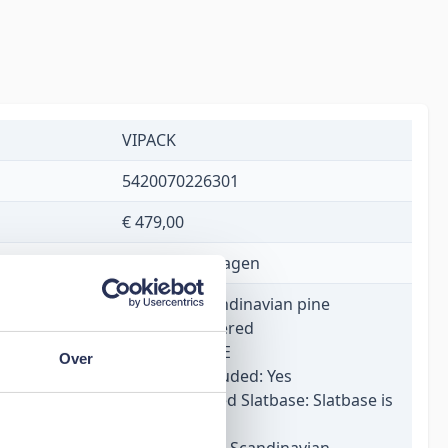
VIPACK
5420070226301
€ 479,00
1 tot 5 werkdagen
Material: Scandinavian pine
Finish: Lacquered
Colour: WHITE
Over
Slat base included: Yes
Recommended Slatbase: Slatbase is
included
Product style: Scandinavian