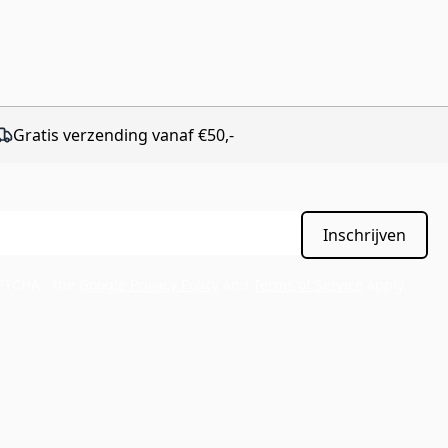
Gratis verzending vanaf €50,-
Inschrijven
APTCHA - the
Google Privacy Policy
and
Terms of Service
apply.