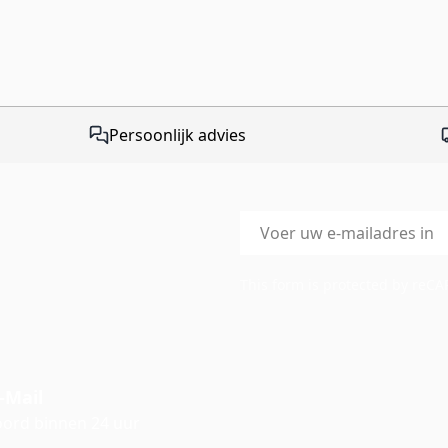
Persoonlijk advies
E-mailadres
This form is protected by reC
-Mail
ord binnen 24 uur