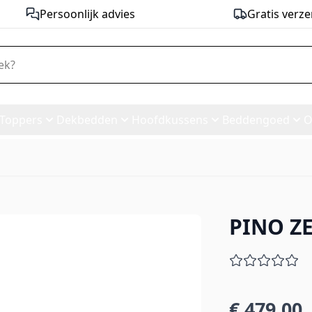
Persoonlijk advies
Gratis verze
Toppers
Dekbedden
Hoofdkussens
Beddengoed
O
PINO Z
€ 479,00