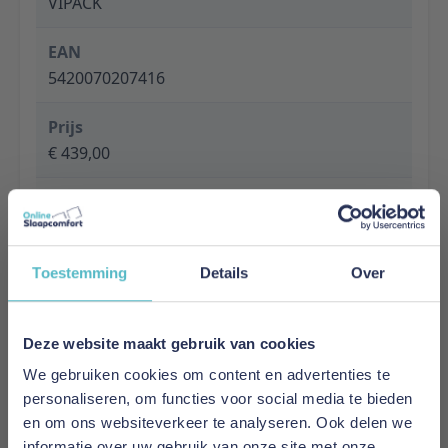
VIPACK
EAN
5420070207416
Prijs
€ 439,00
Levertijd
1 tot 5 werkdagen
Toestemming
Details
Over
Specificaties
Material: Scandinavian pine
Finish: Lacquered
Deze website maakt gebruik van cookies
Colour: NATURAL
Slat base included: Yes
We gebruiken cookies om content en advertenties te
Product style: Scandinavian
personaliseren, om functies voor social media te bieden
Soft close: Not applicable
en om ons websiteverkeer te analyseren. Ook delen we
Maximum mattress thickness: 20
informatie over uw gebruik van onze site met onze