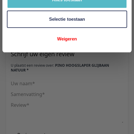
Hoogte
114 cm
Selectie toestaan
Reviews
Weigeren
Schrijf uw eigen review
U plaatst een review over:
PINO HOOGSLAPER GLIJBAAN
NATUUR *
Uw naam
Samenvatting
Review