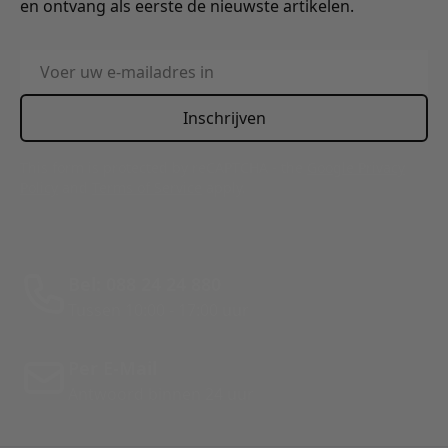
en ontvang als eerste de nieuwste artikelen.
E-mailadres
Inschrijven
This form is protected by reCAPTCHA - the
Google Privacy
Policy
and
Terms of Service
apply.
Bel: 088 24 24 880
Tussen 10:00 - 17:00 uur
Per E-Mail
Antwoord binnen 24 uur