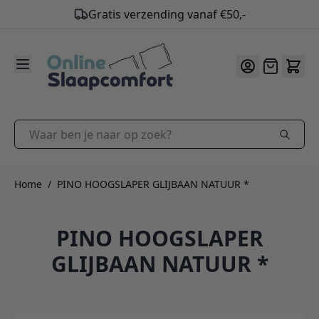
Gratis verzending vanaf €50,-
9.2
/10
Ga naar de inhoud
Offerte
Waar ben je naar op zoek?
Home
/
PINO HOOGSLAPER GLIJBAAN NATUUR *
PINO HOOGSLAPER
GLIJBAAN NATUUR *