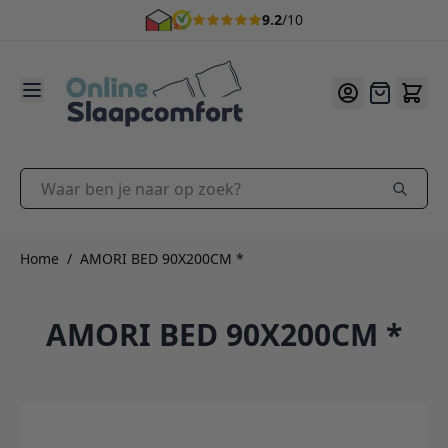
9.2
/10
Ga naar de inhoud
Offerte
Waar ben je naar op zoek?
Home
/
AMORI BED 90X200CM *
AMORI BED 90X200CM *