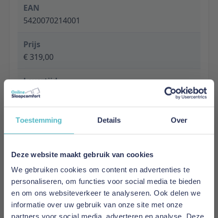
EAN
5420070214001
Prijs
€ 319,00
Levertijd
1 tot 5 werkdagen
Specificaties
Toestemming
Details
Over
Material: Combination of solid pine and mdf
Finish: Lacquered
Colour: WHITE
Deze website maakt gebruik van cookies
Slat base included: No
We gebruiken cookies om content en advertenties te
Recommended Slatbase: Frame
personaliseren, om functies voor social media te bieden
Product style: Romantic
en om ons websiteverkeer te analyseren. Ook delen we
Maximum mattress thickness: No maximum
informatie over uw gebruik van onze site met onze
height
partners voor social media, adverteren en analyse. Deze