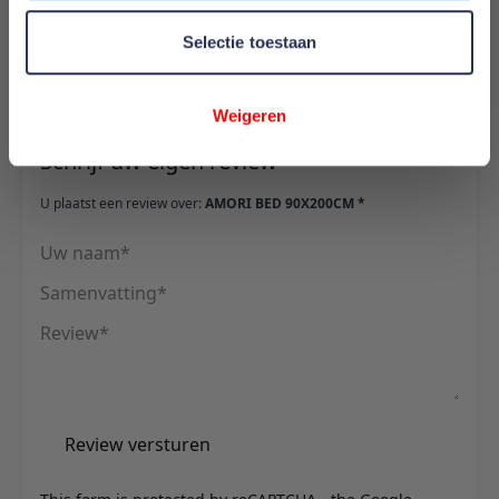
80 cm
Selectie toestaan
Reviews
Weigeren
Schrijf uw eigen review
U plaatst een review over:
AMORI BED 90X200CM *
Uw naam
Samenvatting
Review
Review versturen