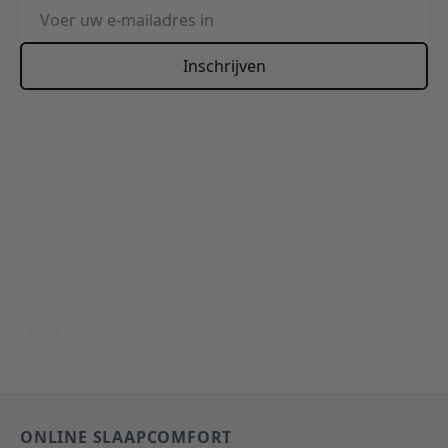
E-mailadres
Inschrijven
This form is protected by reCAPTCHA - the
Google Privacy
Policy
and
Terms of Service
apply.
Bel: 088 24 24 880
Tussen 10:00 - 17:00 uur
Per E-Mail
Antwoord binnen 24 uur
ONLINE SLAAPCOMFORT