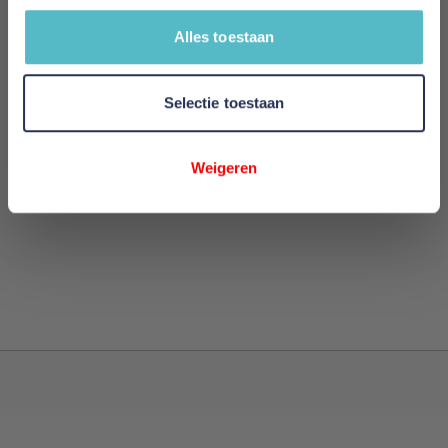
Alles toestaan
Review versturen
Selectie toestaan
This form is protected by reCAPTCHA - the
Google
Privacy Policy
and
Terms of Service
apply.
Weigeren