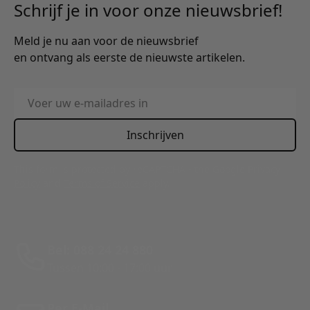
Schrijf je in voor onze nieuwsbrief!
Meld je nu aan voor de nieuwsbrief
en ontvang als eerste de nieuwste artikelen.
E-mailadres
Inschrijven
This form is protected by reCAPTCHA - the
Google Privacy
Policy
and
Terms of Service
apply.
Bel: 088 24 24 880
Tussen 10:00 - 17:00 uur
Per E-Mail