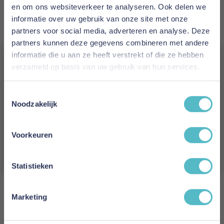
en om ons websiteverkeer te analyseren. Ook delen we
Levertijd
informatie over uw gebruik van onze site met onze
1 tot 10 werkdagen
partners voor social media, adverteren en analyse. Deze
partners kunnen deze gegevens combineren met andere
Maat
informatie die u aan ze heeft verstrekt of die ze hebben
160 x 200 cm
verzameld op basis van uw gebruik van hun services.
Vergeet je 5% korting
Reviews
Toestemmingsselectie
niet!
Noodzakelijk
Schrijf je in en ontvang direct een kortingscode
Schrijf uw eigen review
E-mail
Voorkeuren
U plaatst een review over:
Poldimar Tweepersoonsbed CHANEL
Aanmelden
160 x 200 cm
Statistieken
Uw naam
Samenvatting
Marketing
Review