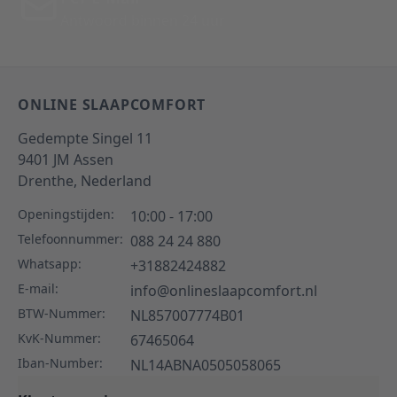
Antwoord binnen 24 uur
ONLINE SLAAPCOMFORT
Gedempte Singel 11
9401 JM
Assen
Drenthe,
Nederland
Openingstijden:
10:00 - 17:00
Telefoonnummer:
088 24 24 880
Whatsapp:
+31882424882
E-mail:
info@onlineslaapcomfort.nl
BTW-Nummer:
NL857007774B01
KvK-Nummer:
67465064
Iban-Number:
NL14ABNA0505058065