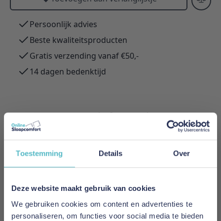
Persoonlijk advies
Beste kwaliteitsproducten
Gratis verzending vanaf €50,-
14 dagen bedenktijd
Meer informatie
Toestemming
Details
Over
Merk
Poldimar
Deze website maakt gebruik van cookies
Prijs
We gebruiken cookies om content en advertenties te
€ 599,00
personaliseren, om functies voor social media te bieden