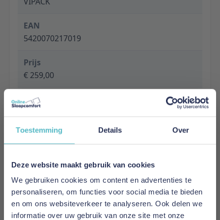
VIPACK
EAN
5420070217019
Prijs
€ 259,00
Levertijd
1 tot 5 werkdagen
Toestemming
Details
Over
Specificaties
Material: Metal
Finish: Powder coating
Deze website maakt gebruik van cookies
Colour: WHITE
We gebruiken cookies om content en advertenties te
Slat base included: Yes
personaliseren, om functies voor social media te bieden
Recommended Slatbase: Slatbase is included
en om ons websiteverkeer te analyseren. Ook delen we
Product style: Industrial
informatie over uw gebruik van onze site met onze
Maximum mattress thickness: No maximum