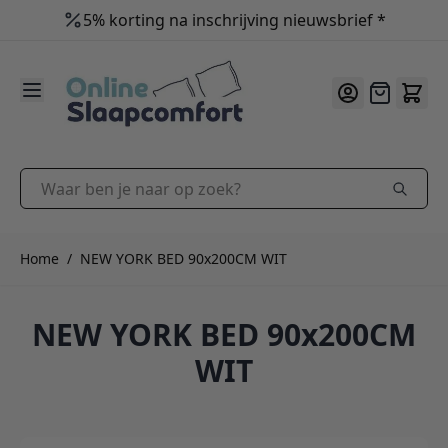
5% korting na inschrijving nieuwsbrief *
9.2
/10
Ga naar de inhoud
Offerte
Waar ben je naar op zoek?
Home
/
NEW YORK BED 90x200CM WIT
NEW YORK BED 90x200CM
WIT