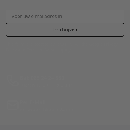
E-mailadres
Inschrijven
This form is protected by reCAPTCHA - the
Google Privacy
Policy
and
Terms of Service
apply.
Bel: 088 24 24 880
Tussen 10:00 - 17:00 uur
Per E-Mail
Antwoord binnen 24 uur