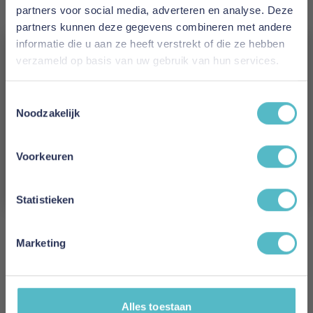
partners voor social media, adverteren en analyse. Deze
height
partners kunnen deze gegevens combineren met andere
Maximum weight in KG: 75
informatie die u aan ze heeft verstrekt of die ze hebben
Minimum age: 4 years
verzameld op basis van uw gebruik van hun services.
FSC Certified: No
Assembly time in minutes: 60
Vergeet je 5% korting
Length assembled in MM: 2100
Toestemmingsselectie
niet!
Noodzakelijk
Width assembled in MM: 980
Height assembled in MM: 1110
Schrijf je in en ontvang direct een kortingscode
E-mail
Voorkeuren
Kleur
Aanmelden
Wit
Statistieken
Lengte
210 cm
Marketing
Breedte
98 cm
Alles toestaan