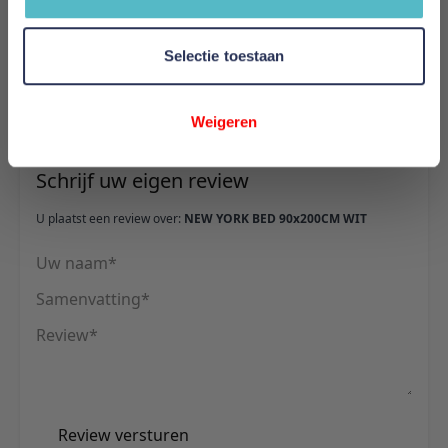
Hoogte
111 cm
Selectie toestaan
Reviews
Weigeren
Schrijf uw eigen review
U plaatst een review over:
NEW YORK BED 90x200CM WIT
Uw naam
Samenvatting
Review
Review versturen