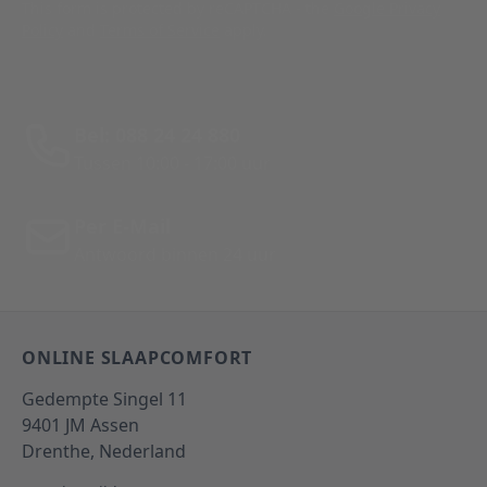
This form is protected by reCAPTCHA - the
Google Privacy
Policy
and
Terms of Service
apply.
Bel: 088 24 24 880
Tussen 10:00 - 17:00 uur
Per E-Mail
Antwoord binnen 24 uur
ONLINE SLAAPCOMFORT
Gedempte Singel 11
9401 JM
Assen
Drenthe,
Nederland