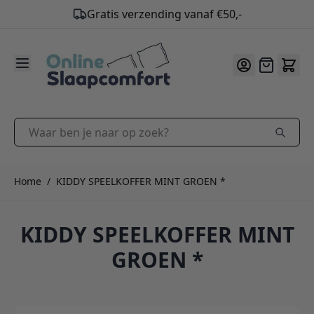
Gratis verzending vanaf €50,-
9.2
/10
Ga naar de inhoud
Offerte
Waar ben je naar op zoek?
Home
/
KIDDY SPEELKOFFER MINT GROEN *
KIDDY SPEELKOFFER MINT
GROEN *