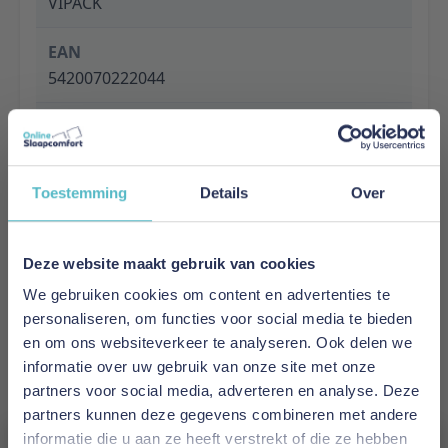
VIPACK
EAN
5420070222044
Prijs
€ 119,00
Toestemming
Details
Over
Levertijd
1 tot 5 werkdagen
Deze website maakt gebruik van cookies
Specificaties
We gebruiken cookies om content en advertenties te
Material: Combination of solid pine and mdf
personaliseren, om functies voor social media te bieden
Finish: Lacquered
en om ons websiteverkeer te analyseren. Ook delen we
Colour: MINT GREEN
informatie over uw gebruik van onze site met onze
Product style: Scandinavian
partners voor social media, adverteren en analyse. Deze
FSC Certified: Yes
partners kunnen deze gegevens combineren met andere
Assembly time in minutes: 30
informatie die u aan ze heeft verstrekt of die ze hebben
Length assembled in MM: 800