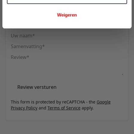
Schrijf uw eigen review
Weigeren
U plaatst een review over:
KIDDY SPEELKOFFER MINT GROEN *
Uw naam
Samenvatting
Review
Review versturen
This form is protected by reCAPTCHA - the
Google
Privacy Policy
and
Terms of Service
apply.