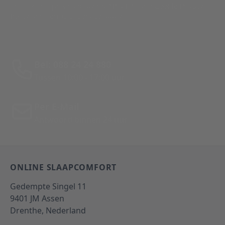
This form is protected by reCAPTCHA - the
Google Privacy
Policy
and
Terms of Service
apply.
Bel: 088 24 24 880
Tussen 10:00 - 17:00 uur
Per E-Mail
Antwoord binnen 24 uur
ONLINE SLAAPCOMFORT
Gedempte Singel 11
9401 JM
Assen
Drenthe,
Nederland