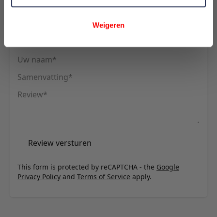
Schrijf uw eigen review
Weigeren
U plaatst een review over:
LARA ROLBED WIT
Uw naam
Samenvatting
Review
Review versturen
This form is protected by reCAPTCHA - the
Google
Privacy Policy
and
Terms of Service
apply.