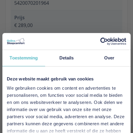
5420070201964
Prijs
€ 289,00
Levertijd
1 tot 5 werkdagen
Toestemming
Details
Over
Specificaties
Material: MDF
Finish: Lacquered
Deze website maakt gebruik van cookies
Colour: WHITE
We gebruiken cookies om content en advertenties te
Slat base included: Yes
personaliseren, om functies voor social media te bieden
Product style: Modern
en om ons websiteverkeer te analyseren. Ook delen we
Maximum mattress thickness: 10
informatie over uw gebruik van onze site met onze
Maximum weight in KG: 50
partners voor social media, adverteren en analyse. Deze
FSC Certified: No
partners kunnen deze gegevens combineren met andere
Assembly time in minutes: 30
informatie die u aan ze heeft verstrekt of die ze hebben